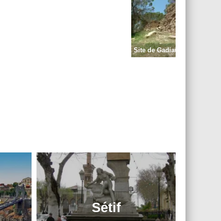
Site de Gadiaufala (Ksar Sba
e
Sétif