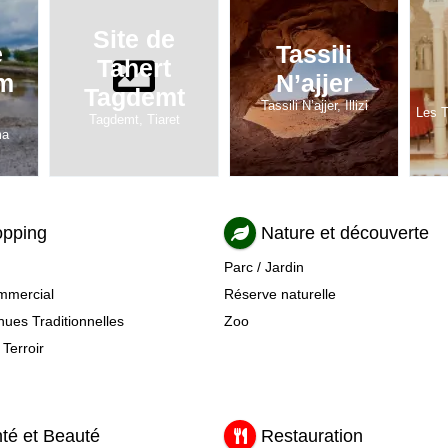
Site de
e
Tassili
Tahert
m
N’ajjer
Tagdemt
)
Tassili N’ajjer, Illizi
Les T
Tagdemt, Tiaret
ma
pping
Nature et découverte
Parc / Jardin
mmercial
Réserve naturelle
ues Traditionnelles
Zoo
 Terroir
té et Beauté
Restauration