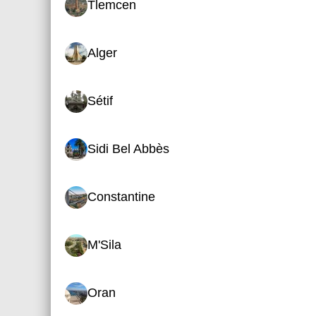
Tlemcen
Alger
Sétif
Sidi Bel Abbès
Constantine
M'Sila
Oran