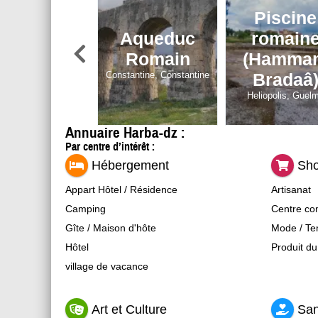
Piscine
squée de
Aqueduc
romain
di Lakhdar
Romain
(Hamma
antine, Constantine
Constantine, Constantine
Bradaâ
Heliopolis, Guel
Annuaire Harba-dz :
Par centre d’intérêt :
Hébergement
Sho
Appart Hôtel / Résidence
Artisanat
Camping
Centre co
Gîte / Maison d'hôte
Mode / Ten
Hôtel
Produit du
village de vacance
Art et Culture
San