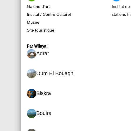
Galerie d'art
Institut de
Institut / Centre Culturel
stations t
Musée
Site touristique
Par Wilaya :
Adrar
Oum El Bouaghi
Biskra
Bouira