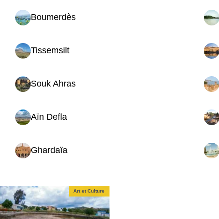
Boumerdès
Tissemsilt
Souk Ahras
Aïn Defla
Ghardaïa
Site de Tahert Tagdemt
Art et Culture
Art et Cult