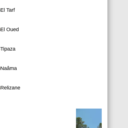
El Tarf
El Oued
Tipaza
Naâma
Relizane
Cinémathèque 01 novembre 1954
ure
Attractions - Animations
Ar