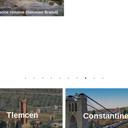
scine romaine (Hammam Bradaâ)
Tlemcen
Constantin