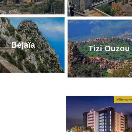
Béjaïa
Tizi Ouzou
tel El Manar
Hébergement
Hébergem