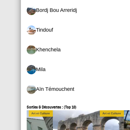
Bordj Bou Arreridj
Tindouf
Khenchela
Mila
Aïn Témouchent
Sorties & Découvertes : (Top 10)
Art et Culture
Art et Culture