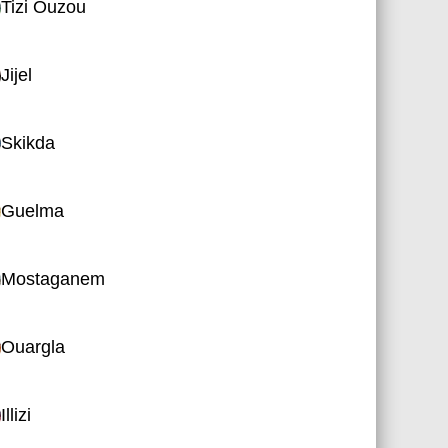
Tizi Ouzou
Jijel
Skikda
Guelma
Mostaganem
Ouargla
Illizi