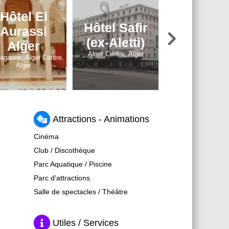
Hôtel El
Hôtel Safir
Fort de
Aurassi
(ex-Aletti)
Santa-Cr
Alger
Alger Centre, Alger
Oran, Oran
agarins, Alger Centre,
Alger
Attractions - Animations
Cinéma
Club / Discothèque
Parc Aquatique / Piscine
Parc d'attractions
Salle de spectacles / Théâtre
Utiles / Services