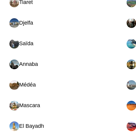
Tiaret
Djelfa
Saïda
Annaba
Médéa
Mascara
El Bayadh