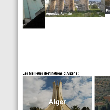
Pi
Aqueduc Romain
de Sidi Lakhdar
Les Meilleurs destinations d’Algérie :
Alger