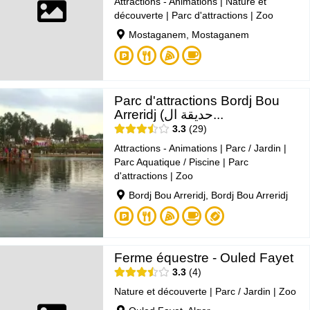
Attractions - Animations
|
Nature et
découverte
|
Parc d'attractions
|
Zoo
Mostaganem, Mostaganem
Parc d'attractions Bordj Bou
Arreridj (حديقة ال...
3.3
29
Attractions - Animations
|
Parc / Jardin
|
Parc Aquatique / Piscine
|
Parc
d'attractions
|
Zoo
Bordj Bou Arreridj, Bordj Bou Arreridj
Ferme équestre - Ouled Fayet
3.3
4
Nature et découverte
|
Parc / Jardin
|
Zoo