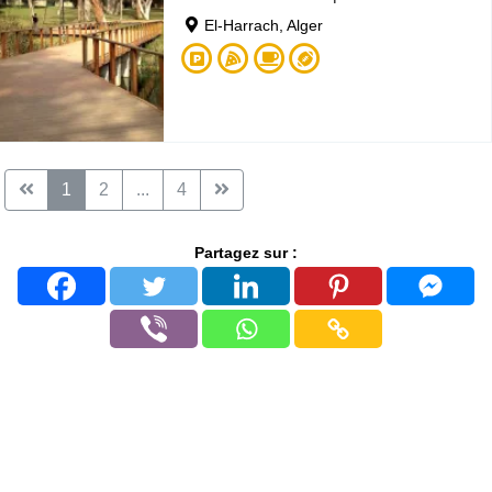
El-Harrach, Alger
1
2
...
4
Partagez sur :