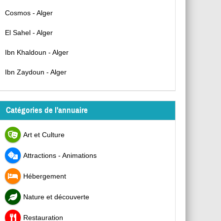
Cosmos - Alger
El Sahel - Alger
Ibn Khaldoun - Alger
Ibn Zaydoun - Alger
Catégories de l'annuaire
Art et Culture
Attractions - Animations
Hébergement
Nature et découverte
Restauration