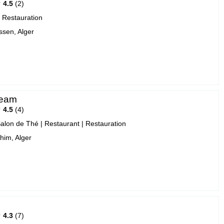
4.5
2
|
Restauration
sen, Alger
ream
4.5
4
Salon de Thé
|
Restaurant
|
Restauration
him, Alger
4.3
7