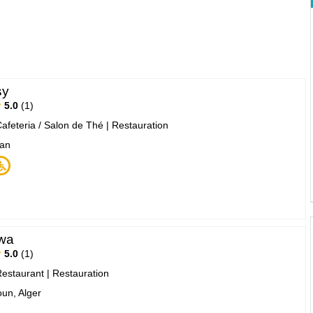
sy
5.0
1
afeteria / Salon de Thé
|
Restauration
ran
wa
5.0
1
estaurant
|
Restauration
un, Alger