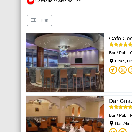
Cafeteria / Salon de Thé
Filtrer
Cafe Co
Bar / Pub
|
C
Oran, O
Dar Gna
Bar / Pub
|
R
Ben Akno