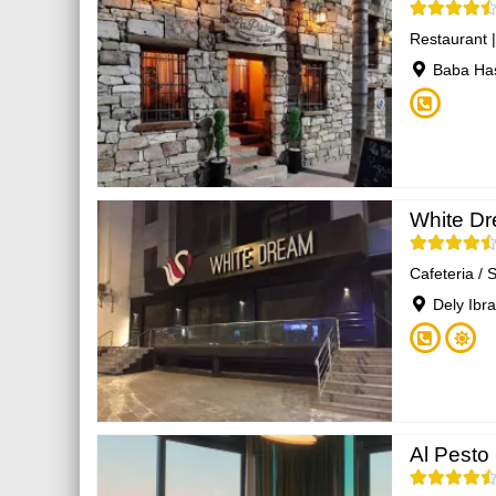
Restaurant
Baba Has
White D
Cafeteria / 
Dely Ibra
Al Pesto