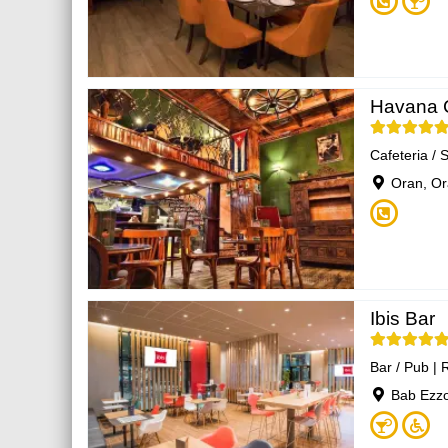
Havana 
Cafeteria / 
Oran, O
Ibis Bar
Bar / Pub
|
R
Bab Ezzo