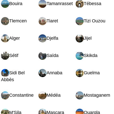
Bouira
Tamanrasset
Tébessa
Tlemcen
Tiaret
Tizi Ouzou
Alger
Djelfa
Jijel
Sétif
Saïda
Skikda
Sidi Bel
Annaba
Guelma
Abbès
Constantine
Médéa
Mostaganem
M'Sila
Mascara
Ouargla