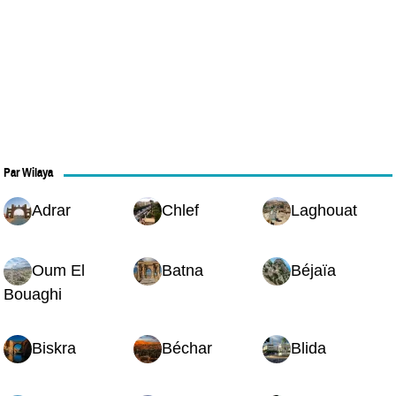
Par Wilaya
Adrar
Chlef
Laghouat
Oum El
Batna
Béjaïa
Bouaghi
Biskra
Béchar
Blida