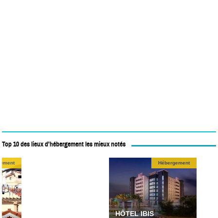
Top 10 des lieux d'hébergement les mieux notés
Hôtel El Manar
Aghl
gement
Hébergement
Hébergement
HÔTEL IBIS