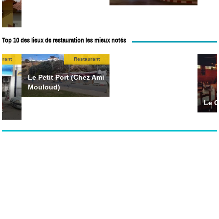
Top 10 des lieux de restauration les mieux notés
Restaurant Des Jardins
urant
Restaurant
Restaurant
Le Petit Port (Chez Ami
Mouloud)
Le G
s