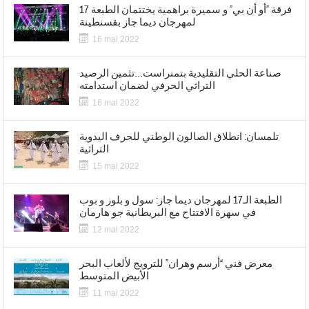
فرقة ”أو أن بي” و سميرة براهمية يختتمان الطبعة 17
لمهرجان ديما جاز بقسنطينة
16 mai 2022
صناعة الحلي التقليدية بتمنراست…تثمين الرصيد
التراثي الحرفي لضمان استدامته
16 mai 2022
تلمسان: انطلاق الصالون الوطني للحرف اليدوية
التراثية
15 mai 2022
الطبعة الـ17 لمهرجان ديما جاز: سول و بلوز و بوب
في سهرة الافتتاح مع البريطانية جو هارمان
12 mai 2022
معرض فني “أرسم وهران” للترويج لألعاب البحر
الأبيض المتوسط
11 mai 2022