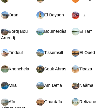
Oran
El Bayadh
Illizi
Bordj Bou
Boumerdès
El Tarf
Arreridj
Tindouf
Tissemsilt
El Oued
Khenchela
Souk Ahras
Tipaza
Mila
Aïn Defla
Naâma
Aïn
Ghardaïa
Relizane