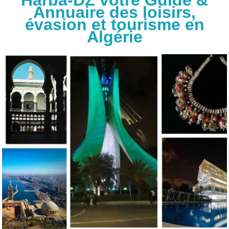
Harba-DZ votre Guide &
Annuaire des loisirs,
évasion et tourisme en
Algérie
Trouvez facilement un Hôtel, une Maison d’hôte, un
Musée, un Site Touristique, un Parc ou Jardin, un
Centre commercial, … en Algérie.
RECHERCHE