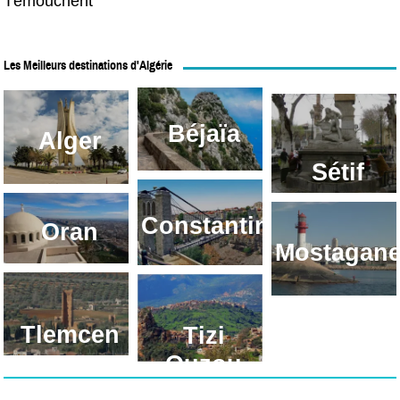
Témouchent
Les Meilleurs destinations d'Algérie
Ouzou
Béjaïa
Alger
Sétif
Constantine
Oran
Mostagan
Tlemcen
Tizi