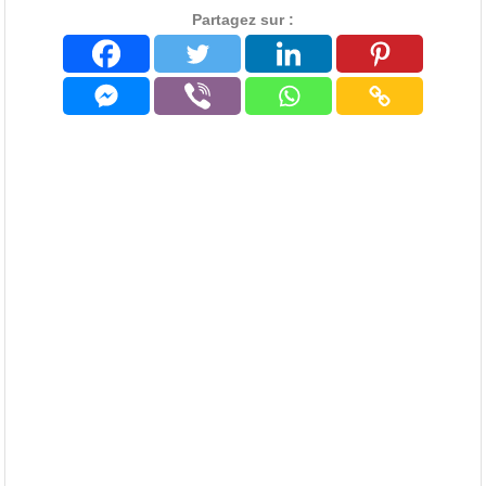
thalassothérapie. En bord
Partagez sur :
de mer, l'hôtel dispose de
103 chambres, et sa
propre plage privée.