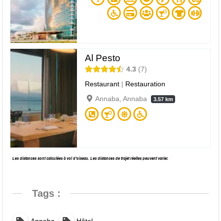
Al Pesto
4.3
7
Restaurant
|
Restauration
Annaba, Annaba
3.57 km
Les distances sont calculées à vol d’oiseau. Les distances de trajet réelles peuvent varier.
Tags :
,