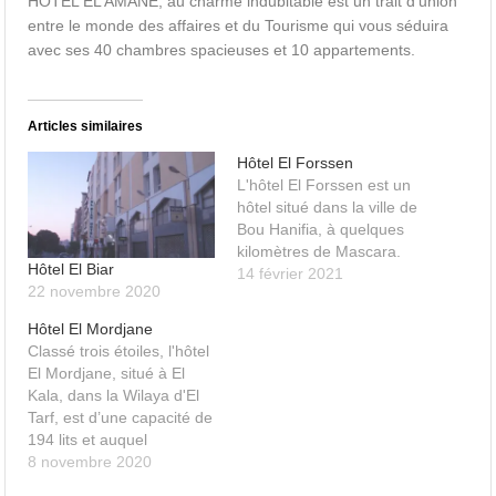
HOTEL EL AMANE, au charme indubitable est un trait d’union
entre le monde des affaires et du Tourisme qui vous séduira
avec ses 40 chambres spacieuses et 10 appartements.
Articles similaires
Hôtel El Forssen
L'hôtel El Forssen est un
hôtel situé dans la ville de
Bou Hanifia, à quelques
kilomètres de Mascara.
Hôtel El Biar
14 février 2021
22 novembre 2020
Hôtel El Mordjane
Classé trois étoiles, l'hôtel
El Mordjane, situé à El
Kala, dans la Wilaya d'El
Tarf, est d’une capacité de
194 lits et auquel
s’ajoutera une future
8 novembre 2020
extension dédiée à la