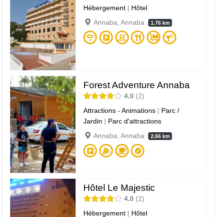
Hébergement
|
Hôtel
Annaba, Annaba
1.76 km
Forest Adventure Annaba
4.0
2
Attractions - Animations
|
Parc /
Jardin
|
Parc d'attractions
Annaba, Annaba
2.66 km
Hôtel Le Majestic
4.0
2
Hébergement
|
Hôtel