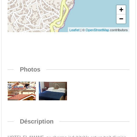
+
−
Leaflet
| ©
OpenStreetMap
contributors
Photos
Déscription