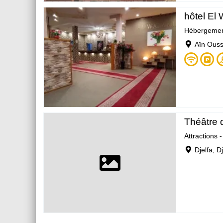
hôtel El 
Hébergeme
Aïn Ouss
Théâtre d
Attractions 
Djelfa, D