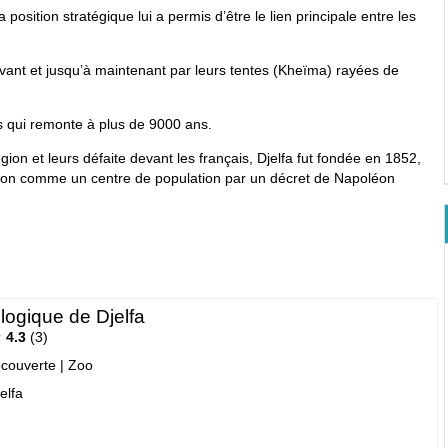
 position stratégique lui a permis d’être le lien principale entre les
avant et jusqu’à maintenant par leurs tentes (Kheïma) rayées de
és qui remonte à plus de 9000 ans.
gion et leurs défaite devant les français, Djelfa fut fondée en 1852,
tion comme un centre de population par un décret de Napoléon
logique de Djelfa
4.3
3
écouverte
|
Zoo
jelfa