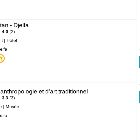
tan - Djelfa
4.0
2
nt
|
Hôtel
jelfa
nthropologie et d'art traditionnel
3.3
3
e
|
Musée
jelfa