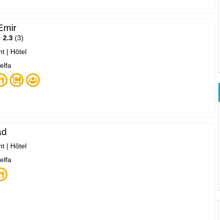
Emir
2.3
3
nt
|
Hôtel
jelfa
ad
nt
|
Hôtel
jelfa