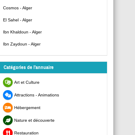
Cosmos - Alger
El Sahel - Alger
Ibn Khaldoun - Alger
Ibn Zaydoun - Alger
Catégories de l'annuaire
Art et Culture
Attractions - Animations
Hébergement
Nature et découverte
Restauration