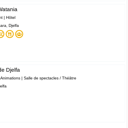
Watania
nt
|
Hôtel
ara, Djelfa
e Djelfa
- Animations
|
Salle de spectacles / Théâtre
jelfa