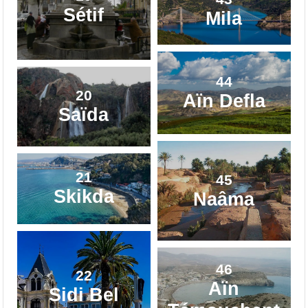
Sétif
Mila
44
20
Aïn Defla
Saïda
21
45
Skikda
Naâma
46
22
Aïn
Sidi Bel