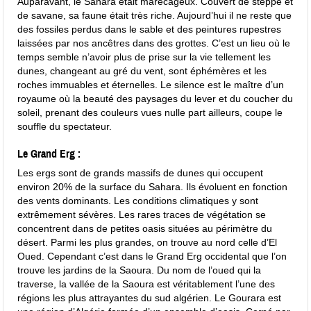
Auparavant, le Sahara était marécageux. Couvert de steppe et
de savane, sa faune était très riche. Aujourd’hui il ne reste que
des fossiles perdus dans le sable et des peintures rupestres
laissées par nos ancêtres dans des grottes. C’est un lieu où le
temps semble n’avoir plus de prise sur la vie tellement les
dunes, changeant au gré du vent, sont éphémères et les
roches immuables et éternelles. Le silence est le maître d’un
royaume où la beauté des paysages du lever et du coucher du
soleil, prenant des couleurs vues nulle part ailleurs, coupe le
souffle du spectateur.
Le Grand Erg :
Les ergs sont de grands massifs de dunes qui occupent
environ 20% de la surface du Sahara. Ils évoluent en fonction
des vents dominants. Les conditions climatiques y sont
extrêmement sévères. Les rares traces de végétation se
concentrent dans de petites oasis situées au périmètre du
désert. Parmi les plus grandes, on trouve au nord celle d’El
Oued. Cependant c’est dans le Grand Erg occidental que l’on
trouve les jardins de la Saoura. Du nom de l’oued qui la
traverse, la vallée de la Saoura est véritablement l’une des
régions les plus attrayantes du sud algérien. Le Gourara est