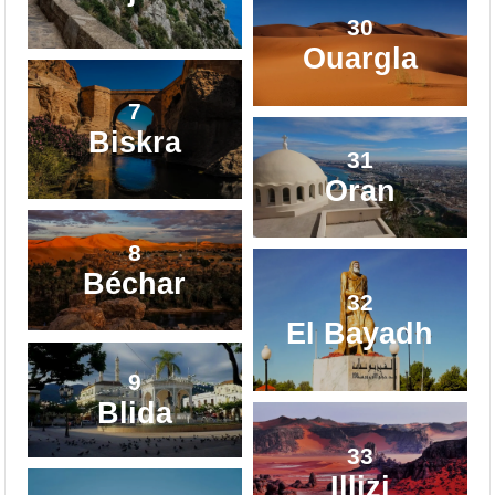
30
Ouargla
7
Biskra
31
Oran
8
Béchar
32
El Bayadh
9
Blida
33
Illizi