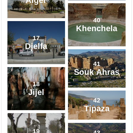
Alger
40
Khenchela
17
Djelfa
41
Souk Ahras
18
Jijel
42
Tipaza
19
43