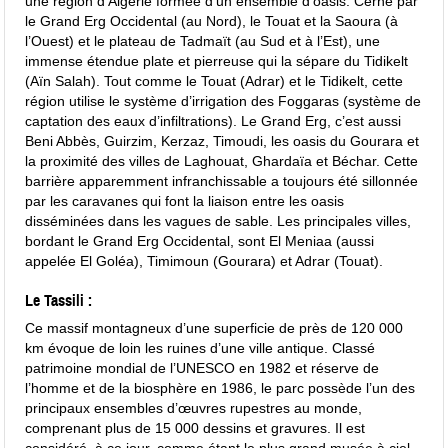
une région d’Algérie formée d’un ensemble d’oasis. Cerné par
le Grand Erg Occidental (au Nord), le Touat et la Saoura (à
l’Ouest) et le plateau de Tadmaït (au Sud et à l’Est), une
immense étendue plate et pierreuse qui la sépare du Tidikelt
(Aïn Salah). Tout comme le Touat (Adrar) et le Tidikelt, cette
région utilise le système d’irrigation des Foggaras (système de
captation des eaux d’infiltrations). Le Grand Erg, c’est aussi
Beni Abbès, Guirzim, Kerzaz, Timoudi, les oasis du Gourara et
la proximité des villes de Laghouat, Ghardaïa et Béchar. Cette
barrière apparemment infranchissable a toujours été sillonnée
par les caravanes qui font la liaison entre les oasis
disséminées dans les vagues de sable. Les principales villes,
bordant le Grand Erg Occidental, sont El Meniaa (aussi
appelée El Goléa), Timimoun (Gourara) et Adrar (Touat).
Le Tassili :
Ce massif montagneux d’une superficie de près de 120 000
km évoque de loin les ruines d’une ville antique. Classé
patrimoine mondial de l’UNESCO en 1982 et réserve de
l’homme et de la biosphère en 1986, le parc possède l’un des
principaux ensembles d’œuvres rupestres au monde,
comprenant plus de 15 000 dessins et gravures. Il est