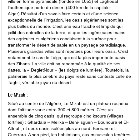
ville en forme pyramidale (fondée en 1053) et Laghouat
l’authentique porte du désert (400 km de la capitale
Alger).Résultat d’un savoir-faire certain et d’une science
exceptionnelle de l’irrigation, les oasis algériennes sont les
plus belles du monde. C’est une eau fraîche et limpide qui
jaillit des entrailles de la terre, et que les ingénieuses mains
des agriculteurs algériens conduisent à la surface pour
transformer le désert de sable en un paysage paradisiaque.
Plusieurs grandes villes sont réputées pour leurs oasis. C’est
notamment le cas de Tolga, qui est la plus importante oasis
des Zibans. La ville doit sa renommée à la qualité de ses
dattes, la « DegletNour » (les doigts de lumière). Toutefois, la
palmeraie la plus célèbre du pays reste sans conteste celle de
Taghit, véritable joyau du désert.
Le M’zab :
Situé au centre de l’Algérie, Le M’zab est un plateau rocheux
dont l’altitude varie entre 300 et 800 mètres. C’est un
ensemble de cinq oasis, qui regroupe cinq ksours (villages
fortifiés) : Ghardaïa – Melika – Beni-Isguen – Bounoura et El-
Atteuf ; et deux oasis isolées plus au nord: Berriane et
Guerrara. A son pied, les habitations, aux minuscules fenêtres