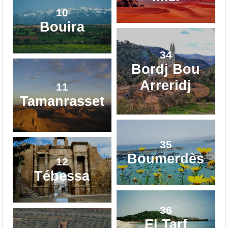
10
Bouira
34
Bordj Bou
Arreridj
11
Tamanrasset
35
Boumerdès
12
Tébessa
36
El Tarf