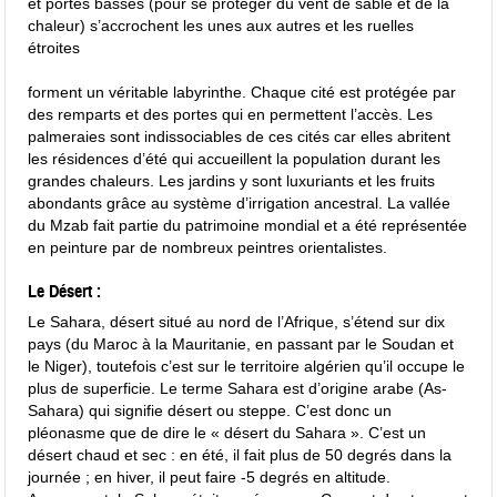
et portes basses (pour se protéger du vent de sable et de la
chaleur) s’accrochent les unes aux autres et les ruelles
étroites
forment un véritable labyrinthe. Chaque cité est protégée par
des remparts et des portes qui en permettent l’accès. Les
palmeraies sont indissociables de ces cités car elles abritent
les résidences d’été qui accueillent la population durant les
grandes chaleurs. Les jardins y sont luxuriants et les fruits
abondants grâce au système d’irrigation ancestral. La vallée
du Mzab fait partie du patrimoine mondial et a été représentée
en peinture par de nombreux peintres orientalistes.
Le Désert :
Le Sahara, désert situé au nord de l’Afrique, s’étend sur dix
pays (du Maroc à la Mauritanie, en passant par le Soudan et
le Niger), toutefois c’est sur le territoire algérien qu’il occupe le
plus de superficie. Le terme Sahara est d’origine arabe (As-
Sahara) qui signifie désert ou steppe. C’est donc un
pléonasme que de dire le « désert du Sahara ». C’est un
désert chaud et sec : en été, il fait plus de 50 degrés dans la
journée ; en hiver, il peut faire -5 degrés en altitude.