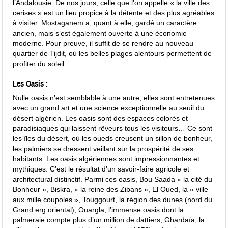
l’Andalousie. De nos jours, celle que l’on appelle « la ville des
cerises » est un lieu propice à la détente et des plus agréables
à visiter. Mostaganem a, quant à elle, gardé un caractère
ancien, mais s’est également ouverte à une économie
moderne. Pour preuve, il suffit de se rendre au nouveau
quartier de Tijdit, où les belles plages alentours permettent de
profiter du soleil.
Les Oasis :
Nulle oasis n’est semblable à une autre, elles sont entretenues
avec un grand art et une science exceptionnelle au seuil du
désert algérien. Les oasis sont des espaces colorés et
paradisiaques qui laissent rêveurs tous les visiteurs… Ce sont
les îles du désert, où les oueds creusent un sillon de bonheur,
les palmiers se dressent veillant sur la prospérité de ses
habitants. Les oasis algériennes sont impressionnantes et
mythiques. C’est le résultat d’un savoir-faire agricole et
architectural distinctif. Parmi ces oasis, Bou Saada « la cité du
Bonheur », Biskra, « la reine des Zibans », El Oued, la « ville
aux mille coupoles », Touggourt, la région des dunes (nord du
Grand erg oriental), Ouargla, l’immense oasis dont la
palmeraie compte plus d’un million de dattiers, Ghardaïa, la