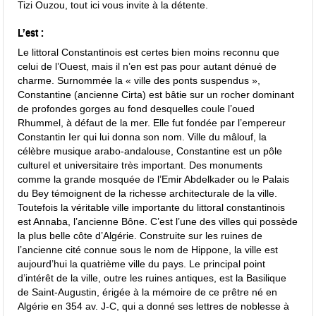
Tizi Ouzou, tout ici vous invite à la détente.
L’est :
Le littoral Constantinois est certes bien moins reconnu que
celui de l’Ouest, mais il n’en est pas pour autant dénué de
charme. Surnommée la « ville des ponts suspendus »,
Constantine (ancienne Cirta) est bâtie sur un rocher dominant
de profondes gorges au fond desquelles coule l’oued
Rhummel, à défaut de la mer. Elle fut fondée par l’empereur
Constantin Ier qui lui donna son nom. Ville du mâlouf, la
célèbre musique arabo-andalouse, Constantine est un pôle
culturel et universitaire très important. Des monuments
comme la grande mosquée de l’Emir Abdelkader ou le Palais
du Bey témoignent de la richesse architecturale de la ville.
Toutefois la véritable ville importante du littoral constantinois
est Annaba, l’ancienne Bône. C’est l’une des villes qui possède
la plus belle côte d’Algérie. Construite sur les ruines de
l’ancienne cité connue sous le nom de Hippone, la ville est
aujourd’hui la quatrième ville du pays. Le principal point
d’intérêt de la ville, outre les ruines antiques, est la Basilique
de Saint-Augustin, érigée à la mémoire de ce prêtre né en
Algérie en 354 av. J-C, qui a donné ses lettres de noblesse à