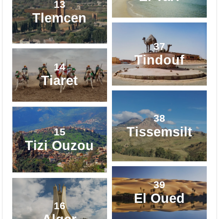
13
Tlemcen
37
Tindouf
14
Tiaret
38
Tissemsilt
15
Tizi Ouzou
39
El Oued
16