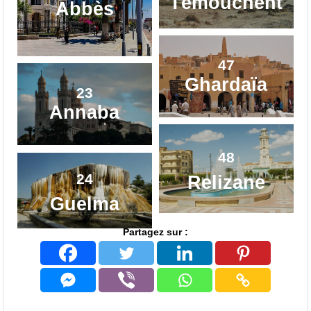
Témouchent
Abbès
47
Ghardaïa
23
Annaba
48
24
Relizane
Guelma
Partagez sur :