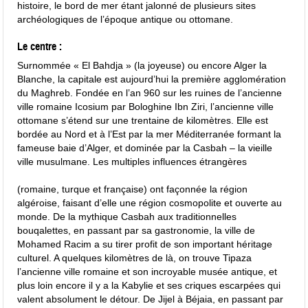
histoire, le bord de mer étant jalonné de plusieurs sites
archéologiques de l’époque antique ou ottomane.
Le centre :
Surnommée « El Bahdja » (la joyeuse) ou encore Alger la
Blanche, la capitale est aujourd’hui la première agglomération
du Maghreb. Fondée en l’an 960 sur les ruines de l’ancienne
ville romaine Icosium par Bologhine Ibn Ziri, l’ancienne ville
ottomane s’étend sur une trentaine de kilomètres. Elle est
bordée au Nord et à l’Est par la mer Méditerranée formant la
fameuse baie d’Alger, et dominée par la Casbah – la vieille
ville musulmane. Les multiples influences étrangères
(romaine, turque et française) ont façonnée la région
algéroise, faisant d’elle une région cosmopolite et ouverte au
monde. De la mythique Casbah aux traditionnelles
bouqalettes, en passant par sa gastronomie, la ville de
Mohamed Racim a su tirer profit de son important héritage
culturel. A quelques kilomètres de là, on trouve Tipaza
l’ancienne ville romaine et son incroyable musée antique, et
plus loin encore il y a la Kabylie et ses criques escarpées qui
valent absolument le détour. De Jijel à Béjaia, en passant par