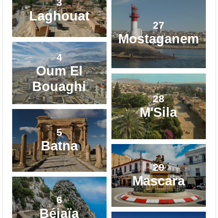
3
Laghouat
27
Mostaganem
4
Oum El
Bouaghi
28
M'Sila
5
Batna
29
Mascara
6
Béjaïa