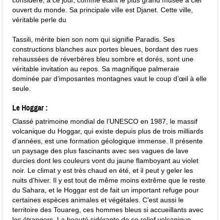
considéré, à ce jour, comme étant le plus grand musée à ciel
ouvert du monde. Sa principale ville est Djanet. Cette ville,
véritable perle du
Tassili, mérite bien son nom qui signifie Paradis. Ses
constructions blanches aux portes bleues, bordant des rues
rehaussées de réverbères bleu sombre et dorés, sont une
véritable invitation au repos. Sa magnifique palmeraie
dominée par d’imposantes montagnes vaut le coup d’œil à elle
seule.
Le Hoggar :
Classé patrimoine mondial de l’UNESCO en 1987, le massif
volcanique du Hoggar, qui existe depuis plus de trois milliards
d’années, est une formation géologique immense. Il présente
un paysage des plus fascinants avec ses vagues de lave
durcies dont les couleurs vont du jaune flamboyant au violet
noir. Le climat y est très chaud en été, et il peut y geler les
nuits d’hiver. Il y est tout de même moins extrême que le reste
du Sahara, et le Hoggar est de fait un important refuge pour
certaines espèces animales et végétales. C’est aussi le
territoire des Touareg, ces hommes bleus si accueillants avec
les étrangers. La beauté sidérante de ce relief volcanique,