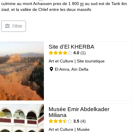
culmine au mont Achaouen pres de 1 800
m
au sud est de Tarik ibn
ziad, et la vallée de Chlef entre les deux massifs.
Filtrer
Site d'El KHERBA
4.0
1
Art et Culture
|
Site touristique
El Amra, Aïn Defla
Musée Emir Abdelkader
Miliana
3.5
4
Art et Culture
|
Musée