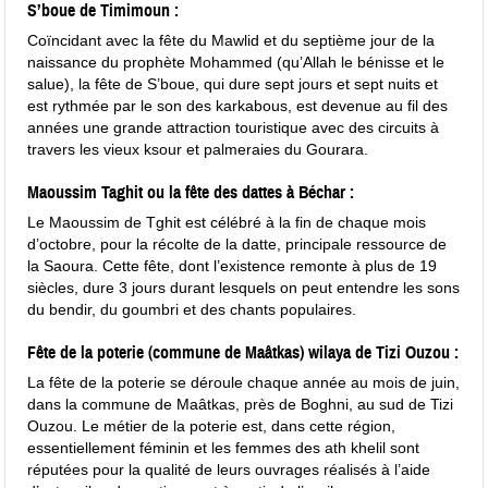
S’boue de Timimoun :
Coïncidant avec la fête du Mawlid et du septième jour de la
naissance du prophète Mohammed (qu’Allah le bénisse et le
salue), la fête de S’boue, qui dure sept jours et sept nuits et
est rythmée par le son des karkabous, est devenue au fil des
années une grande attraction touristique avec des circuits à
travers les vieux ksour et palmeraies du Gourara.
Maoussim Taghit ou la fête des dattes à Béchar :
Le Maoussim de Tghit est célébré à la fin de chaque mois
d’octobre, pour la récolte de la datte, principale ressource de
la Saoura. Cette fête, dont l’existence remonte à plus de 19
siècles, dure 3 jours durant lesquels on peut entendre les sons
du bendir, du goumbri et des chants populaires.
Fête de la poterie (commune de Maâtkas) wilaya de Tizi Ouzou :
La fête de la poterie se déroule chaque année au mois de juin,
dans la commune de Maâtkas, près de Boghni, au sud de Tizi
Ouzou. Le métier de la poterie est, dans cette région,
essentiellement féminin et les femmes des ath khelil sont
réputées pour la qualité de leurs ouvrages réalisés à l’aide