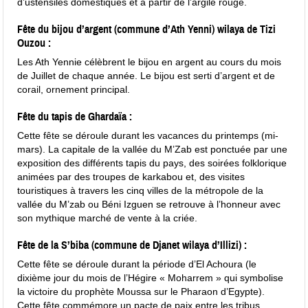
d’ustensiles domestiques et à partir de l’argile rouge.
Fête du bijou d’argent (commune d’Ath Yenni) wilaya de Tizi
Ouzou :
Les Ath Yennie célèbrent le bijou en argent au cours du mois
de Juillet de chaque année. Le bijou est serti d’argent et de
corail, ornement principal.
Fête du tapis de Ghardaïa :
Cette fête se déroule durant les vacances du printemps (mi-
mars). La capitale de la vallée du M’Zab est ponctuée par une
exposition des différents tapis du pays, des soirées folklorique
animées par des troupes de karkabou et, des visites
touristiques à travers les cinq villes de la métropole de la
vallée du M’zab ou Béni Izguen se retrouve à l’honneur avec
son mythique marché de vente à la criée.
Fête de la S’biba (commune de Djanet wilaya d’Illizi) :
Cette fête se déroule durant la période d’El Achoura (le
dixième jour du mois de l’Hégire « Moharrem » qui symbolise
la victoire du prophète Moussa sur le Pharaon d’Egypte).
Cette fête commémore un pacte de paix entre les tribus