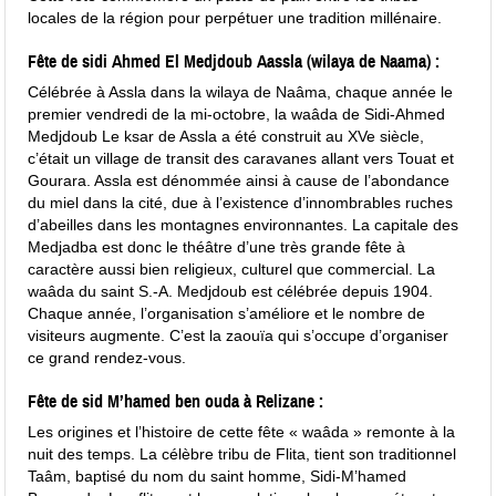
locales de la région pour perpétuer une tradition millénaire.
Fête de sidi Ahmed El Medjdoub Aassla (wilaya de Naama) :
Célébrée à Assla dans la wilaya de Naâma, chaque année le
premier vendredi de la mi-octobre, la waâda de Sidi-Ahmed
Medjdoub Le ksar de Assla a été construit au XVe siècle,
c’était un village de transit des caravanes allant vers Touat et
Gourara. Assla est dénommée ainsi à cause de l’abondance
du miel dans la cité, due à l’existence d’innombrables ruches
d’abeilles dans les montagnes environnantes. La capitale des
Medjadba est donc le théâtre d’une très grande fête à
caractère aussi bien religieux, culturel que commercial. La
waâda du saint S.-A. Medjdoub est célébrée depuis 1904.
Chaque année, l’organisation s’améliore et le nombre de
visiteurs augmente. C’est la zaouïa qui s’occupe d’organiser
ce grand rendez-vous.
Fête de sid M’hamed ben ouda à Relizane :
Les origines et l’histoire de cette fête « waâda » remonte à la
nuit des temps. La célèbre tribu de Flita, tient son traditionnel
Taâm, baptisé du nom du saint homme, Sidi-M’hamed