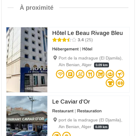
À proximité
Hôtel Le Beau Rivage Bleu
3.4
25
Hébergement
|
Hôtel
Port de la madrague (El Djamila),
Aïn Benian, Alger
0.09 km
Le Caviar d'Or
Restaurant
|
Restauration
port de la madrague (El Djamila),
Ain Benian, Alger
0.09 km