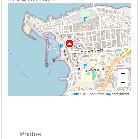
+
−
Leaflet
| ©
OpenStreetMap
contributors
Photos