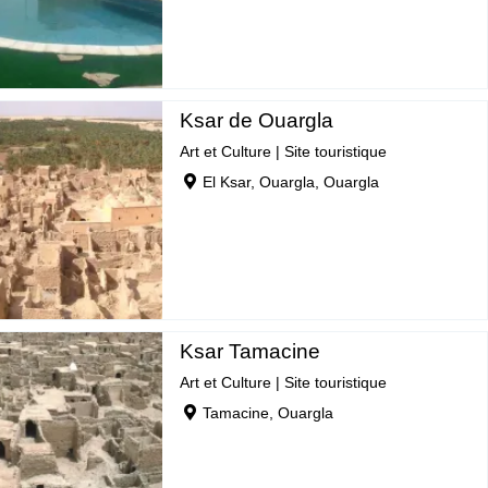
Ksar de Ouargla
Art et Culture
|
Site touristique
El Ksar, Ouargla, Ouargla
Ksar Tamacine
Art et Culture
|
Site touristique
Tamacine, Ouargla