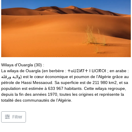
Wilaya d’Ouargla (30) :
La wilaya de Ouargla (en berbère : ⵜⴰⵡⵉⵍⵢⵜ ⵏ ⵡⵔⴳⵔⵏ ; en arabe :
ولاية ورڨلة) est le cœur économique et poumon de l’Algérie grâce au
pétrole de Hassi Messaoud. Sa superficie est de 211 980 km2, et sa
population est estimée à 633 967 habitants. Cette wilaya regroupe,
depuis la fin des années 1970, toutes les origines et représente la
totalité des communautés de l’Algérie.
Filtrer