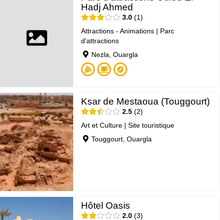
Hadj Ahmed
3.0
1
Attractions - Animations
|
Parc
d'attractions
Nezla, Ouargla
Ksar de Mestaoua (Touggourt)
2.5
2
Art et Culture
|
Site touristique
Touggourt, Ouargla
Hôtel Oasis
2.0
3