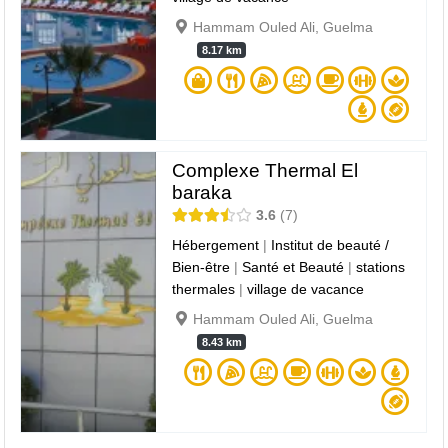
Hammam Ouled Ali, Guelma
8.17 km
Complexe Thermal El
baraka
3.6
7
Hébergement
|
Institut de beauté /
Bien-être
|
Santé et Beauté
|
stations
thermales
|
village de vacance
Hammam Ouled Ali, Guelma
8.43 km