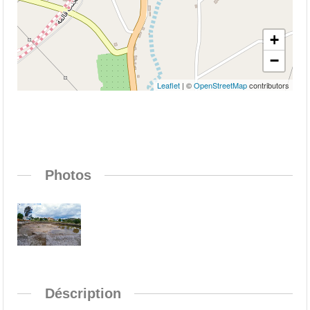
+
−
Leaflet
| ©
OpenStreetMap
contributors
Photos
Déscription