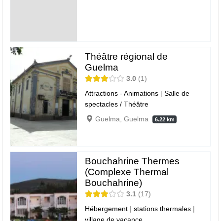
Théâtre régional de
Guelma
3.0
1
Attractions - Animations
|
Salle de
spectacles / Théâtre
Guelma, Guelma
6.22 km
Bouchahrine Thermes
(Complexe Thermal
Bouchahrine)
3.1
17
Hébergement
|
stations thermales
|
village de vacance