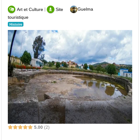
|
Guelma
Art et Culture
Site
touristique
Histoire
5.00
2