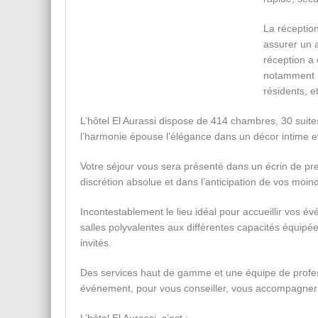
La réceptio
assurer un 
réception a 
notamment l
résidents, e
L’hôtel El Aurassi dispose de 414 chambres, 30 suit
l’harmonie épouse l’élégance dans un décor intime et
Votre séjour vous sera présenté dans un écrin de pre
discrétion absolue et dans l’anticipation de vos moin
Incontestablement le lieu idéal pour accueillir vos év
salles polyvalentes aux différentes capacités équipé
invités.
Des services haut de gamme et une équipe de profess
événement, pour vous conseiller, vous accompagner 
L’hôtel El Aurassi, c’est :