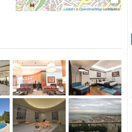
Leaflet
| ©
OpenStreetMap
contributors