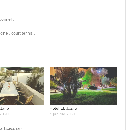
tionnel .
ine , court tennis .
stane
Hôtel EL Jazira
 2020
4 janvier 2021
artagez sur :