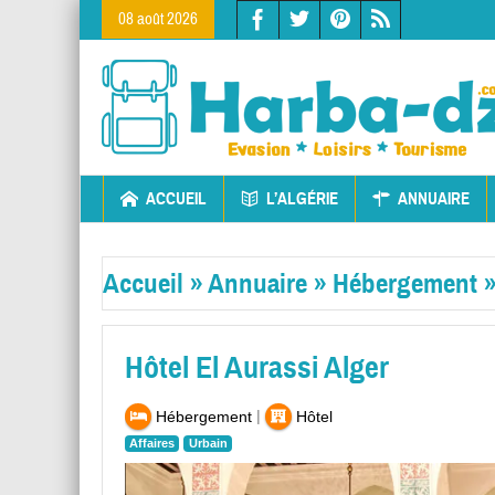
08 août 2026
ACCUEIL
L’ALGÉRIE
ANNUAIRE
Accueil
»
Annuaire
»
Hébergement
Hôtel El Aurassi Alger
|
Hébergement
Hôtel
Affaires
Urbain