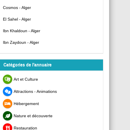
Cosmos - Alger
El Sahel - Alger
Ibn Khaldoun - Alger
Ibn Zaydoun - Alger
Catégories de l'annuaire
Art et Culture
Attractions - Animations
Hébergement
Nature et découverte
Restauration