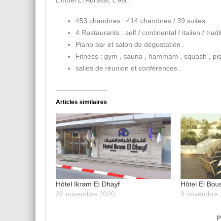
453 chambres : 414 chambres / 39 suites .
4 Restaurants : self / continental / italien / tradi
Piano bar et salon de dégustation .
Fitness : gym , sauna , hammam , squash , pisc
salles de réunion et conférences .
Articles similaires
Hôtel Ikram El Dhayf
Hôtel El Bou
22 novembre 2020
9 novembre
P