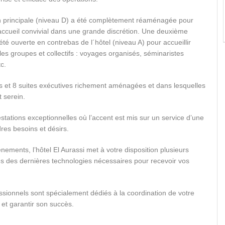
n principale (niveau D) a été complètement réaménagée pour
accueil convivial dans une grande discrétion. Une deuxième
été ouverte en contrebas de l´hôtel (niveau A) pour accueillir
es groupes et collectifs : voyages organisés, séminaristes
tc.
es et 8 suites exécutives richement aménagées et dans lesquelles
 serein.
stations exceptionnelles où l’accent est mis sur un service d’une
dres besoins et désirs.
énements, l’hôtel El Aurassi met à votre disposition plusieurs
es des dernières technologies nécessaires pour recevoir vos
ionnels sont spécialement dédiés à la coordination de votre
et garantir son succès.