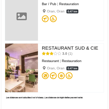
Bar / Pub
|
Restauration
Oran, Oran
0.47 km
RESTAURANT SUD & CIE
3.0
1
Restaurant
|
Restauration
Oran, Oran
0.47 km
Les distances sont calculées à vol d’oiseau. Les distances de trajet réelles peuvent varier.