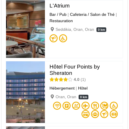
L'Atrium
Bar / Pub
|
Cafeteria / Salon de Thé
|
Restauration
Seddikia, Oran, Oran
0 km
Hôtel Four Points by
Sheraton
4.0
1
Hébergement
|
Hôtel
Oran, Oran
0 km