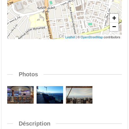
+
−
Leaflet
| ©
OpenStreetMap
contributors
Photos
Déscription