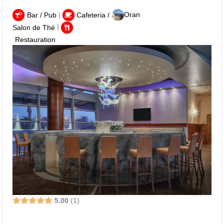
|
Oran
Bar / Pub
Cafeteria /
|
Salon de Thé
Restauration
5.00
1