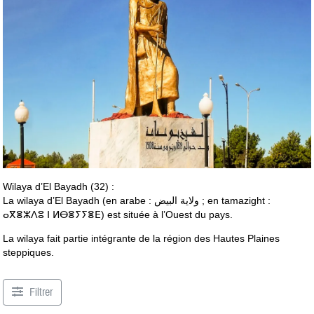
Wilaya d’El Bayadh (32) :
La wilaya d’El Bayadh (en arabe : ولاية البيض ; en tamazight :
ⴰⴳⴻⵣⴷⵓ ⵏ ⵍⴱⴻⵢⵢⴻⴹ) est située à l’Ouest du pays.
La wilaya fait partie intégrante de la région des Hautes Plaines
steppiques.
Filtrer