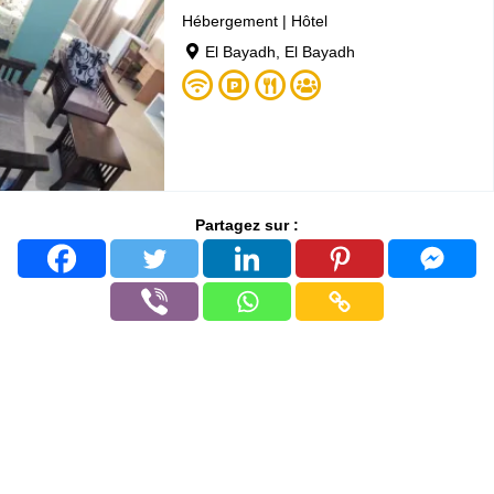
Hébergement
|
Hôtel
El Bayadh, El Bayadh
Partagez sur :