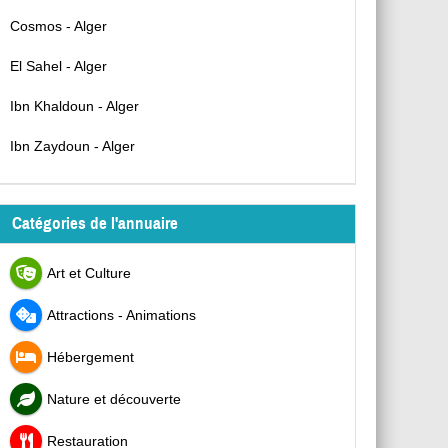
Cosmos - Alger
El Sahel - Alger
Ibn Khaldoun - Alger
Ibn Zaydoun - Alger
Catégories de l'annuaire
Art et Culture
Attractions - Animations
Hébergement
Nature et découverte
Restauration