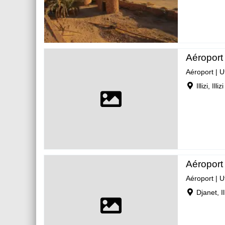
Aéroport 
Aéroport
|
U
Illizi, Illizi
Aéroport 
Aéroport
|
U
Djanet, Ill