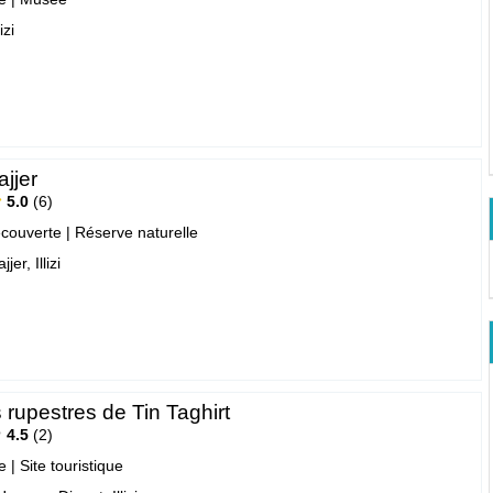
izi
ajjer
5.0
6
écouverte
|
Réserve naturelle
jjer, Illizi
rupestres de Tin Taghirt
4.5
2
e
|
Site touristique