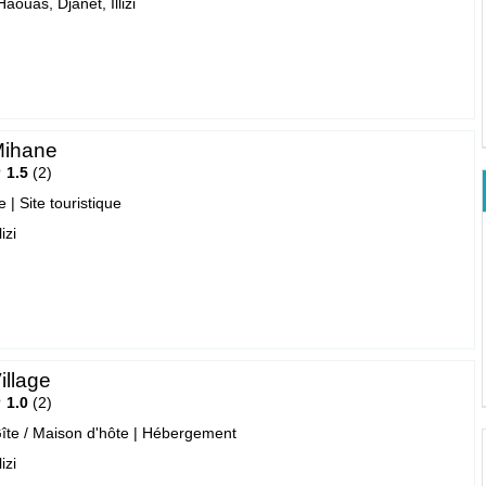
Haouas, Djanet, Illizi
Mihane
1.5
2
e
|
Site touristique
izi
illage
1.0
2
îte / Maison d'hôte
|
Hébergement
izi