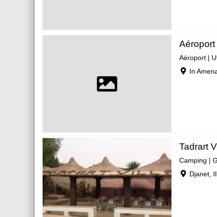
Aéroport
Aéroport
|
U
In Amenas
Tadrart V
Camping
|
G
Djanet, Ill