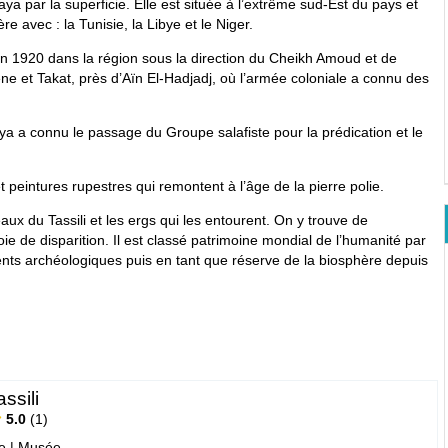
ya par la superficie. Elle est située à l’extrême sud-Est du pays et
re avec : la Tunisie, la Libye et le Niger.
 en 1920 dans la région sous la direction du Cheikh Amoud et de
 et Takat, près d’Aïn El-Hadjadj, où l’armée coloniale a connu des
ya a connu le passage du Groupe salafiste pour la prédication et le
 peintures rupestres qui remontent à l’âge de la pierre polie.
aux du Tassili et les ergs qui les entourent. On y trouve de
 de disparition. Il est classé patrimoine mondial de l’humanité par
s archéologiques puis en tant que réserve de la biosphère depuis
ssili
5.0
1
e
|
Musée