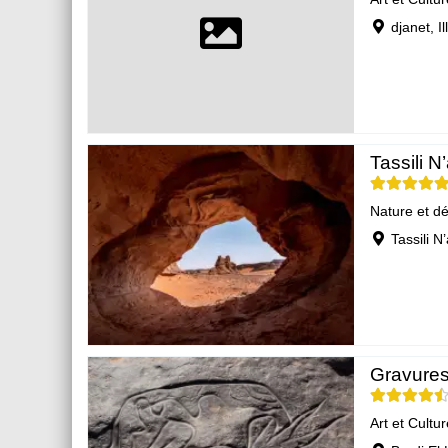
djanet, Ill
Tassili N’
Nature et d
Tassili N’a
Gravures 
Art et Cultur