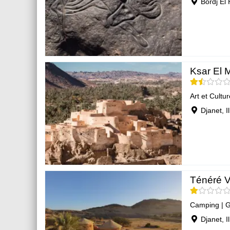
Bordj El 
Ksar El 
Art et Cultur
Djanet, Ill
Ténéré V
Camping
|
G
Djanet, Ill