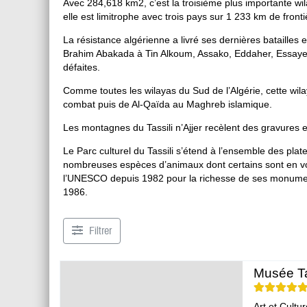
Avec 284,618 km2, c’est la troisième plus importante wila
elle est limitrophe avec trois pays sur 1 233 km de frontiè
La résistance algérienne a livré ses dernières batailles
Brahim Abakada à Tin Alkoum, Assako, Eddaher, Essayene
défaites.
Comme toutes les wilayas du Sud de l’Algérie, cette wila
combat puis de Al-Qaïda au Maghreb islamique.
Les montagnes du Tassili n’Ajjer recèlent des gravures et
Le Parc culturel du Tassili s’étend à l’ensemble des plate
nombreuses espèces d’animaux dont certains sont en voie
l’UNESCO depuis 1982 pour la richesse de ses monument
1986.
Filtrer
Musée Ta
Art et Cultur