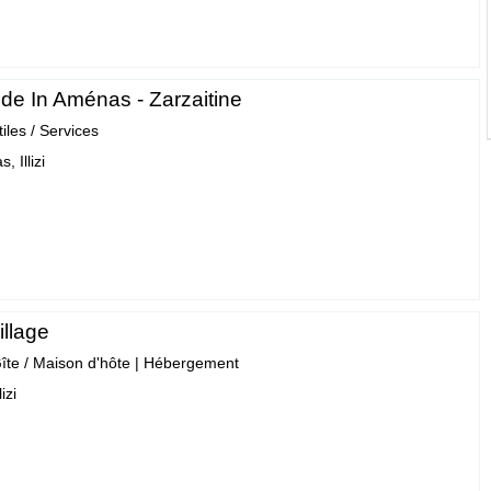
 de In Aménas - Zarzaitine
tiles / Services
, Illizi
illage
îte / Maison d'hôte
|
Hébergement
izi