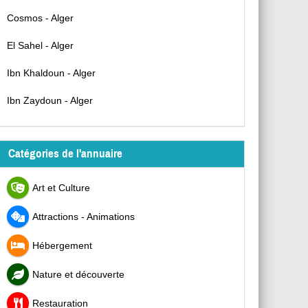
Cosmos - Alger
El Sahel - Alger
Ibn Khaldoun - Alger
Ibn Zaydoun - Alger
Catégories de l'annuaire
Art et Culture
Attractions - Animations
Hébergement
Nature et découverte
Restauration