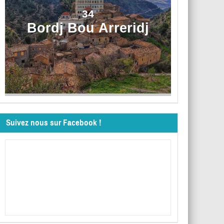
34
Bordj Bou Arreridj
Suivez nous sur Facebook !