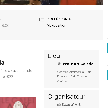
E
CATÉGORIE
Exposition
 18:00
Lieu
la
Ezzou' Art Galerie
Leila » avec l’artiste
Centre Commercial Bab
Ezzouar, Bab Ezzouar,
bre 2022.
Algérie
Organisateur
Ezzou' Art