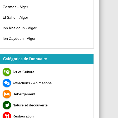
Cosmos - Alger
El Sahel - Alger
Ibn Khaldoun - Alger
Ibn Zaydoun - Alger
Catégories de l'annuaire
Art et Culture
Attractions - Animations
Hébergement
Nature et découverte
Restauration