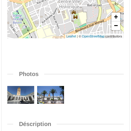
+
−
Leaflet
| ©
OpenStreetMap
contributors
Photos
Déscription