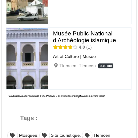
Musée Public National
d’Archéologie islamique
4.0
1
Art et Culture
|
Musée
Tlemcen, Tlemcen
0.49 km
Les distances sont calculées à vol d’oiseau. Les distances de trajet réelles peuvent varier.
Tags :
,
,
Mosquée
Site touristique
Tlemcen