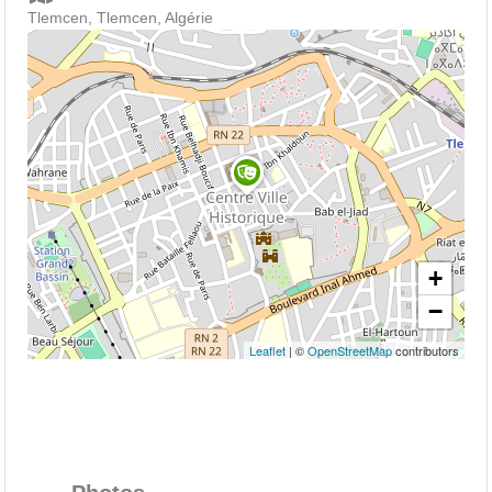
Tlemcen, Tlemcen, Algérie
+
−
Leaflet
| ©
OpenStreetMap
contributors