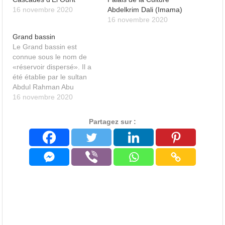
16 novembre 2020
Abdelkrim Dali (Imama)
16 novembre 2020
Grand bassin
Le Grand bassin est
connue sous le nom de
«réservoir dispersé». Il a
été établie par le sultan
Abdul Rahman Abu
Tashfin en 1317 après JC
16 novembre 2020
pour irriguer les vergers et
les champs de la plaine
Partagez sur :
de Minya, au nord de la
ville. Il aurait été utilisé
pour des exercices…