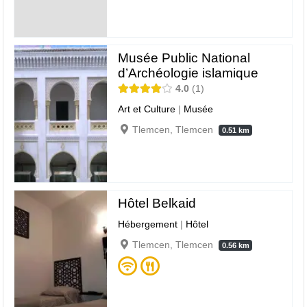
Musée Public National
d’Archéologie islamique
4.0
1
Art et Culture
|
Musée
Tlemcen, Tlemcen
0.51 km
Hôtel Belkaid
Hébergement
|
Hôtel
Tlemcen, Tlemcen
0.56 km