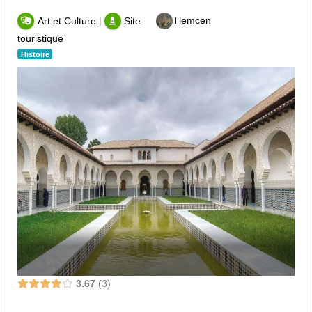
|
Tlemcen
Art et Culture
Site
touristique
Histoire
3.67
3