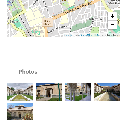
+
−
Leaflet
| ©
OpenStreetMap
contributors
Photos