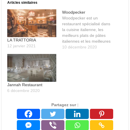
Articles similaires
Woodpecker
Woodpecker est un
restaurant spécialisé dans
la cuisine italienne, les
meilleurs plats de pâtes
LA TRATTORIA
italiennes et les meilleures
12 janvier 2021
pizzas à déguster dans
10 décembre 2020
une ambiance conviviale.
Jannah Restaurant
6 décembre 2020
Partagez sur :