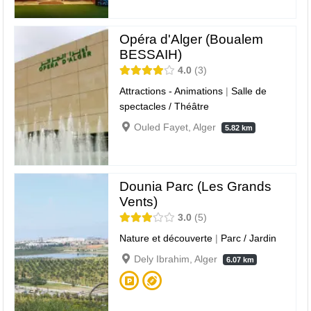
Opéra d'Alger (Boualem
BESSAIH)
4.0
3
Attractions - Animations
|
Salle de
spectacles / Théâtre
Ouled Fayet, Alger
5.82 km
Dounia Parc (Les Grands
Vents)
3.0
5
Nature et découverte
|
Parc / Jardin
Dely Ibrahim, Alger
6.07 km