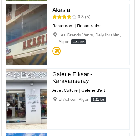
Akasia
3.8
5
Restaurant
|
Restauration
Les Grands Vents, Dely Ibrahim,
Alger
6.21 km
Galerie Elksar -
Karavanseray
Art et Culture
|
Galerie d'art
El Achour, Alger
6.21 km