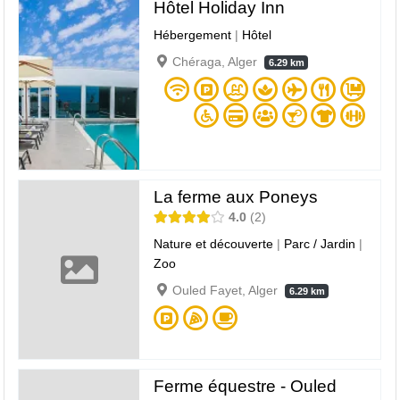
Hôtel Holiday Inn
Hébergement
|
Hôtel
Chéraga, Alger
6.29 km
La ferme aux Poneys
4.0
2
Nature et découverte
|
Parc / Jardin
|
Zoo
Ouled Fayet, Alger
6.29 km
Ferme équestre - Ouled