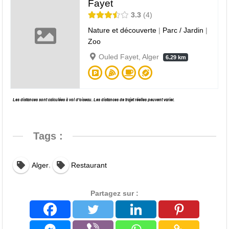
Fayet
3.3
4
Nature et découverte
|
Parc / Jardin
|
Zoo
Ouled Fayet, Alger
6.29 km
Les distances sont calculées à vol d’oiseau. Les distances de trajet réelles peuvent varier.
Tags :
,
Alger
Restaurant
Partagez sur :