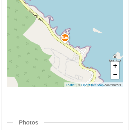
+
−
Leaflet
| ©
OpenStreetMap
contributors
Photos