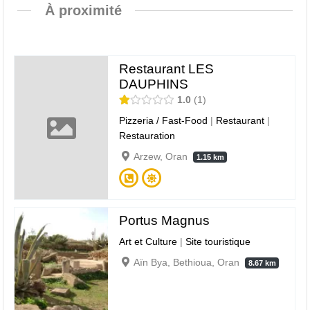
À proximité
Restaurant LES
DAUPHINS
1.0
1
Pizzeria / Fast-Food
|
Restaurant
|
Restauration
Arzew, Oran
1.15 km
Portus Magnus
Art et Culture
|
Site touristique
Aïn Bya, Bethioua, Oran
8.67 km