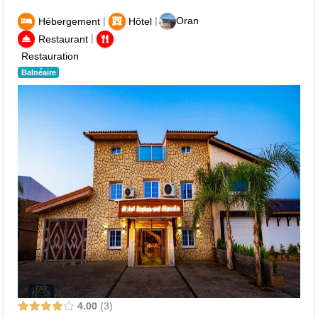
|
|
Oran
Hébergement
Hôtel
|
Restaurant
Restauration
Balnéaire
4.00
3