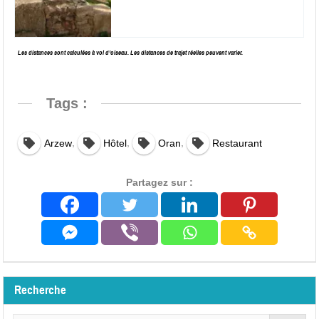
Les distances sont calculées à vol d’oiseau. Les distances de trajet réelles peuvent varier.
Tags :
,
,
,
Arzew
Hôtel
Oran
Restaurant
Partagez sur :
Recherche