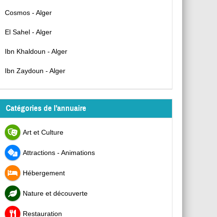
Cosmos - Alger
El Sahel - Alger
Ibn Khaldoun - Alger
Ibn Zaydoun - Alger
Catégories de l'annuaire
Art et Culture
Attractions - Animations
Hébergement
Nature et découverte
Restauration