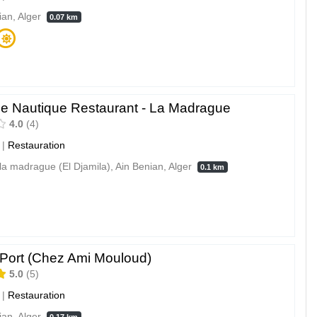
ian, Alger
0.07 km
le Nautique Restaurant - La Madrague
4.0
4
|
Restauration
 la madrague (El Djamila), Ain Benian, Alger
0.1 km
 Port (Chez Ami Mouloud)
5.0
5
|
Restauration
ian, Alger