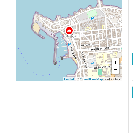
+
−
Leaflet
| ©
OpenStreetMap
contributors