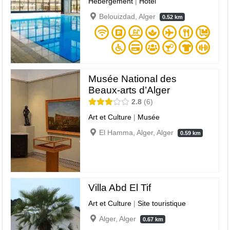
Hébergement
|
Hôtel
Belouizdad, Alger
0.52 km
Musée National des
Beaux-arts d’Alger
2.8
6
Art et Culture
|
Musée
El Hamma, Alger, Alger
0.59 km
Villa Abd El Tif
Art et Culture
|
Site touristique
Alger, Alger
0.67 km