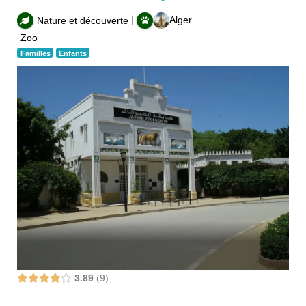
|
Alger
Nature et découverte
Zoo
Familles
Enfants
3.89
9