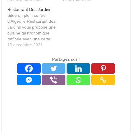
Restaurant Des Jardins
Situé en plein centre
d'Alger, le Restaurant des
Jardins vous propose une
cuisine gastronomique
raffinée avec une carte
changeante au fil des
15 décembre 2021
saisons.
Partagez sur :