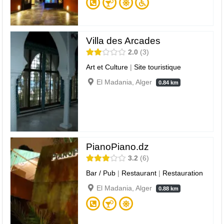
Villa des Arcades
2.0
3
Art et Culture
|
Site touristique
El Madania, Alger
0.84 km
PianoPiano.dz
3.2
6
Bar / Pub
|
Restaurant
|
Restauration
El Madania, Alger
0.88 km