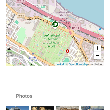
+
−
Leaflet
| ©
OpenStreetMap
contributors
Photos