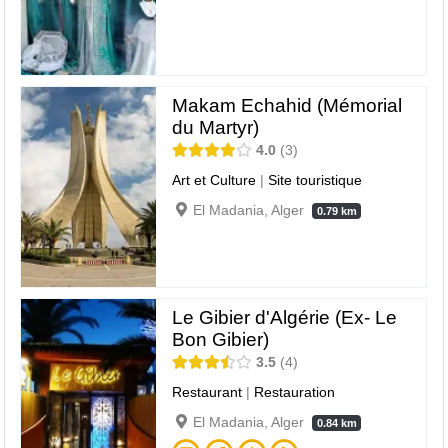
Makam Echahid (Mémorial
du Martyr)
4.0
3
Art et Culture
|
Site touristique
El Madania, Alger
0.79 km
Le Gibier d'Algérie (Ex- Le
Bon Gibier)
3.5
4
Restaurant
|
Restauration
El Madania, Alger
0.84 km