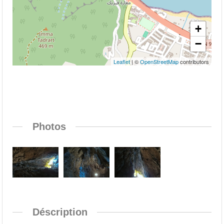
+
−
Leaflet
| ©
OpenStreetMap
contributors
Photos
Déscription