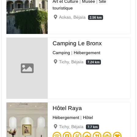
Art et Culture
|
Musée
|
Site
touristique
Aokas, Béjaïa
2.56 km
Camping Le Bronx
Camping
|
Hébergement
Tichy, Béjaïa
7.24 km
Hôtel Raya
Hébergement
|
Hôtel
Tichy, Béjaïa
7.7 km