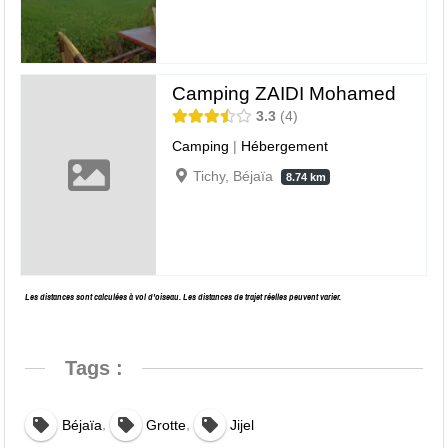
Camping ZAIDI Mohamed
3.3
4
Camping
|
Hébergement
Tichy, Béjaïa
8.74 km
Les distances sont calculées à vol d’oiseau. Les distances de trajet réelles peuvent varier.
Tags :
,
,
Béjaïa
Grotte
Jijel