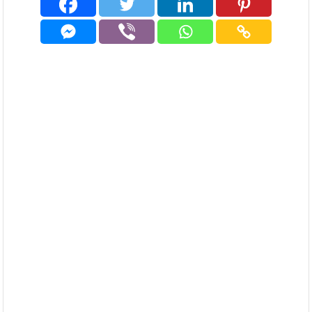
buffles anciens, des
rhinocéros et d'autres
animaux qui vivent encore
dans la…