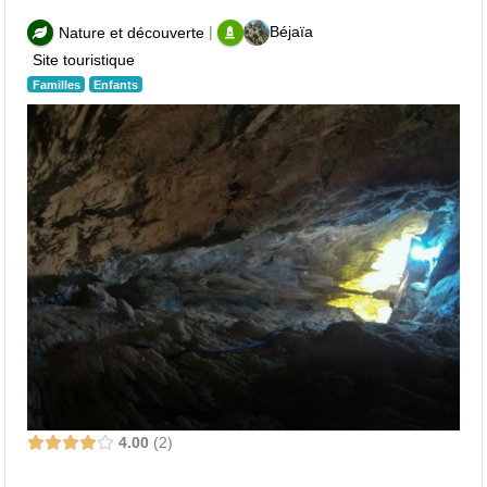
|
Béjaïa
Nature et découverte
Site touristique
Familles
Enfants
4.00
2