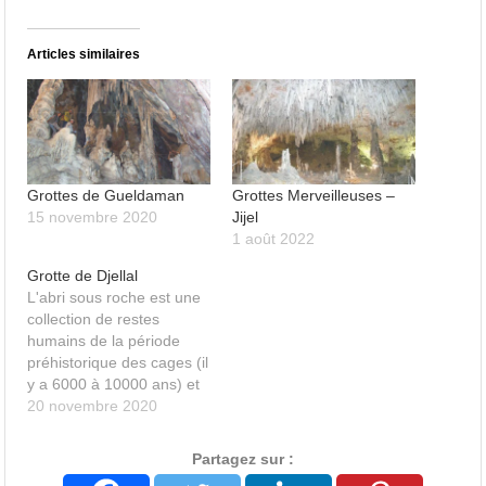
Articles similaires
Grottes de Gueldaman
Grottes Merveilleuses –
15 novembre 2020
Jijel
1 août 2022
Grotte de Djellal
L'abri sous roche est une
collection de restes
humains de la période
préhistorique des cages (il
y a 6000 à 10000 ans) et
l'incarnation de dessins
20 novembre 2020
d'animaux qui n'existent
plus dans la région, tels
Partagez sur :
que des éléphants, des