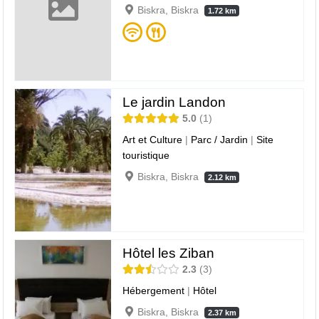
Biskra, Biskra
1.72 km
Le jardin Landon
5.0
1
Art et Culture
|
Parc / Jardin
|
Site
touristique
Biskra, Biskra
2.12 km
Hôtel les Ziban
2.3
3
Hébergement
|
Hôtel
Biskra, Biskra
2.37 km