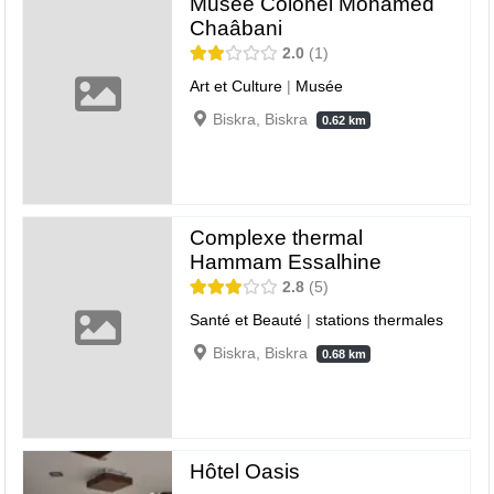
Musée Colonel Mohamed
Chaâbani
2.0
1
Art et Culture
|
Musée
Biskra, Biskra
0.62 km
Complexe thermal
Hammam Essalhine
2.8
5
Santé et Beauté
|
stations thermales
Biskra, Biskra
0.68 km
Hôtel Oasis