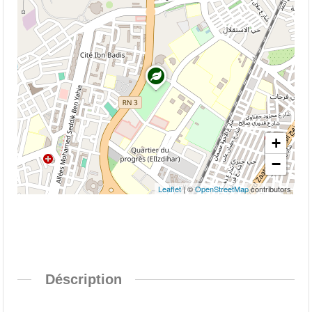
+
−
Leaflet
| ©
OpenStreetMap
contributors
Déscription