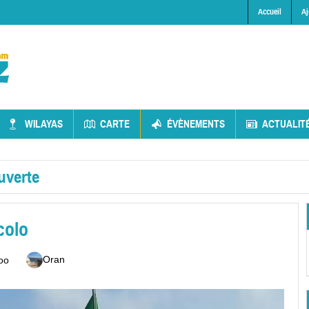
Accueil
Aj
WILAYAS
CARTE
ÉVÈNEMENTS
ACTUALIT
uverte
colo
Oran
oo