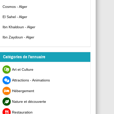
Cosmos - Alger
El Sahel - Alger
Ibn Khaldoun - Alger
Ibn Zaydoun - Alger
Catégories de l'annuaire
Art et Culture
Attractions - Animations
Hébergement
Nature et découverte
Restauration