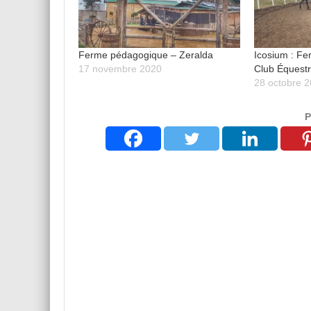
Ferme pédagogique – Zeralda
Icosium : F
17 novembre 2020
Club Équest
28 octobre 
P