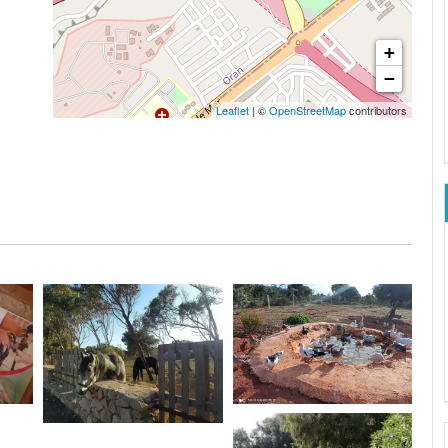
+
−
Leaflet
| ©
OpenStreetMap
contributors