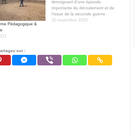
témoignant d’une épisode
importante du déroulement et de
l’issue de la seconde guerre
mondiale.
20 novembre 2020
erme Pédagogique &
re
2021
artagez sur :