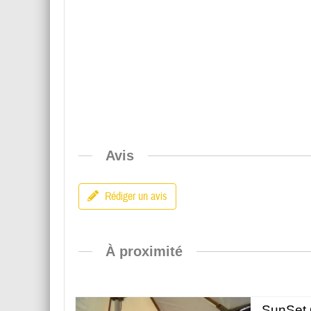
Avis
Rédiger un avis
À proximité
SunSet 