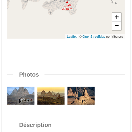
+
−
Leaflet
| ©
OpenStreetMap
contributors
Photos
Déscription