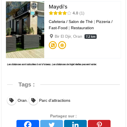
Maydi's
4.0
1
Cafeteria / Salon de Thé
|
Pizzeria /
Fast-Food
|
Restauration
Bir El Djir, Oran
7.2 km
Les distances sont calculées à vol d’oiseau. Les distances de trajet réelles peuvent varier.
Tags :
,
Oran
Parc d'attractions
Partagez sur :