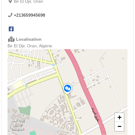
Bir El Djir, Oran
+213659945698
Localisation
Bir El Djir, Oran, Algérie
+
−