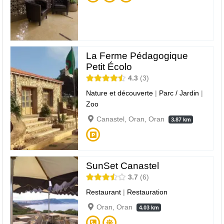
La Ferme Pédagogique
Petit Écolo
4.3
3
Nature et découverte
|
Parc / Jardin
|
Zoo
Canastel, Oran, Oran
3.87 km
SunSet Canastel
3.7
6
Restaurant
|
Restauration
Oran, Oran
4.03 km