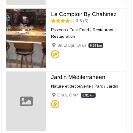
Le Comptoir By Chahinez
3.8
5
Pizzeria / Fast-Food
|
Restaurant
|
Restauration
Bir El Djir, Oran
6.89 km
Jardin Méditerranéen
Nature et découverte
|
Parc / Jardin
Oran, Oran
6.91 km