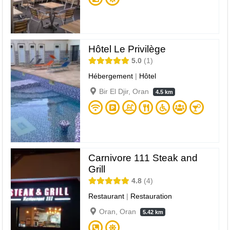
Hôtel Le Privilège
5.0
1
Hébergement
|
Hôtel
Bir El Djir, Oran
4.5 km
Carnivore 111 Steak and
Grill
4.8
4
Restaurant
|
Restauration
Oran, Oran
5.42 km