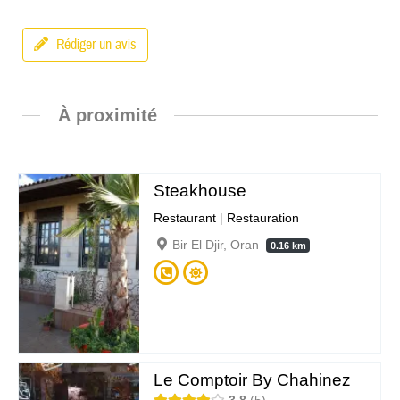
Rédiger un avis
À proximité
Steakhouse
Restaurant
|
Restauration
Bir El Djir, Oran
0.16 km
Le Comptoir By Chahinez
3.8
5