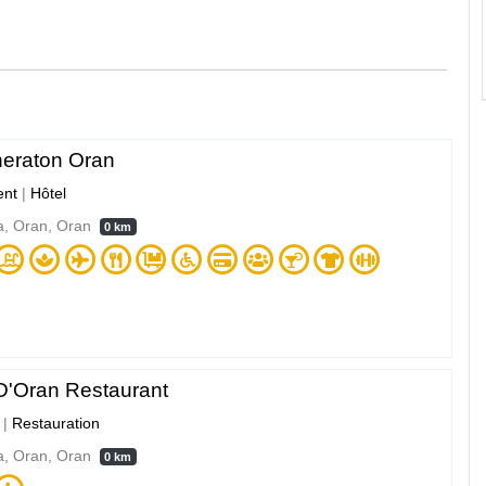
heraton Oran
nt
|
Hôtel
a, Oran, Oran
0 km
 D'Oran Restaurant
|
Restauration
a, Oran, Oran
0 km