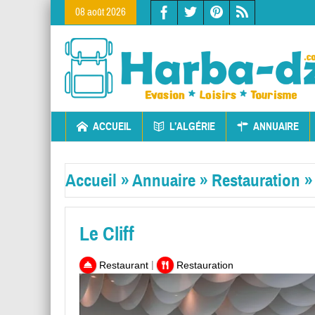
08 août 2026
ACCUEIL
L’ALGÉRIE
ANNUAIRE
Accueil
»
Annuaire
»
Restauration
Le Cliff
|
Restaurant
Restauration