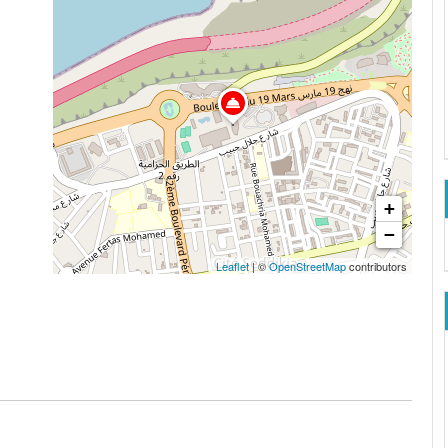
+
−
Leaflet
| ©
OpenStreetMap
contributors