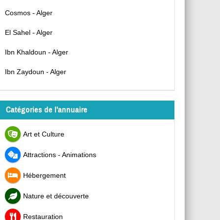
Cosmos - Alger
El Sahel - Alger
Ibn Khaldoun - Alger
Ibn Zaydoun - Alger
Catégories de l'annuaire
Art et Culture
Attractions - Animations
Hébergement
Nature et découverte
Restauration