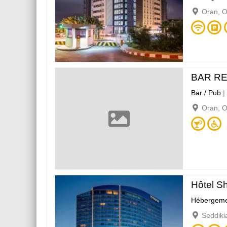
Oran, 
BAR R
Bar / Pub
|
Oran, 
Hôtel S
Hébergeme
Seddiki