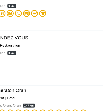
Oran
0 km
ENDEZ VOUS
Restauration
Oran
0 km
heraton Oran
nt
|
Hôtel
a, Oran, Oran
0.47 km