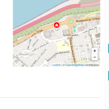
+
−
Leaflet
| ©
OpenStreetMap
contributors