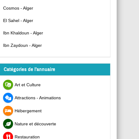
Cosmos - Alger
El Sahel - Alger
Ibn Khaldoun - Alger
Ibn Zaydoun - Alger
Catégories de l'annuaire
Art et Culture
Attractions - Animations
Hébergement
Nature et découverte
Restauration