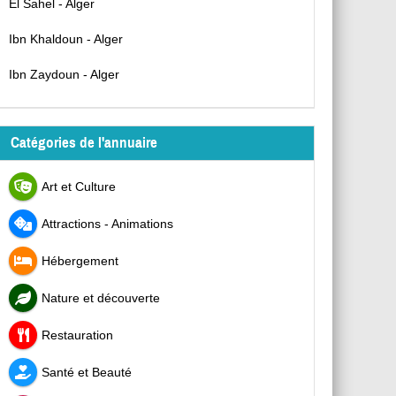
El Sahel - Alger
Ibn Khaldoun - Alger
Ibn Zaydoun - Alger
Catégories de l'annuaire
Art et Culture
Attractions - Animations
Hébergement
Nature et découverte
Restauration
Santé et Beauté