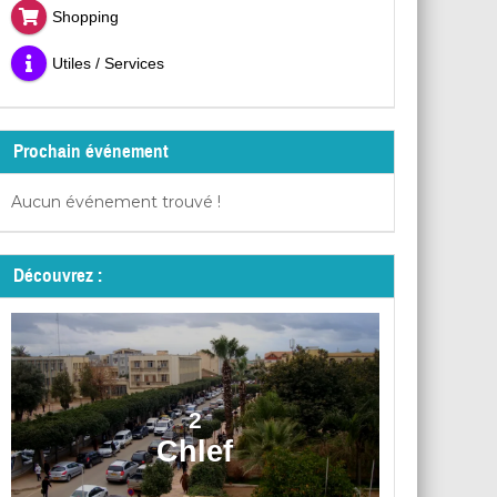
Shopping
Utiles / Services
Prochain événement
Aucun événement trouvé !
Découvrez :
2
Chlef