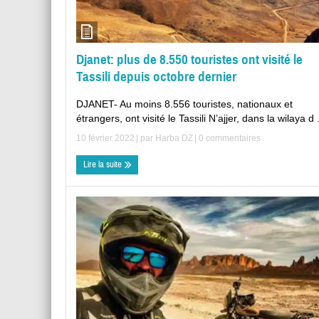
Djanet: plus de 8.550 touristes ont visité le
Tassili depuis octobre dernier
DJANET- Au moins 8.556 touristes, nationaux et
étrangers, ont visité le Tassili N’ajjer, dans la wilaya d .
10 février 2022
| par
Harba DZ
|
0 commentaires
Lire la suite