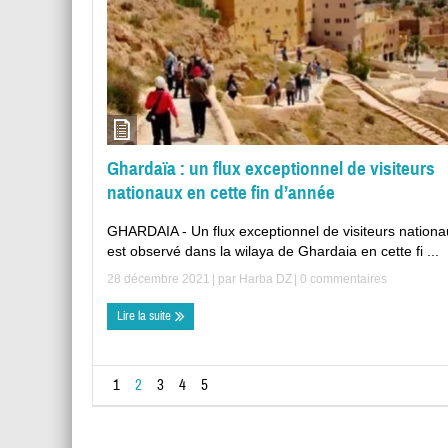
Ghardaïa : un flux exceptionnel de visiteurs
nationaux en cette fin d’année
GHARDAIA - Un flux exceptionnel de visiteurs nationa
est observé dans la wilaya de Ghardaia en cette fi ...
28 décembre 2021
| par
Harba DZ
|
0 commentaires
Lire la suite
1
2
3
4
5