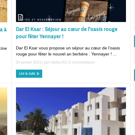
Dar El Ksar : Séjour au cœur de l’oasis rouge
a à
pour fêter Yennayer !
Dar El Ksar vous propose un séjour au cœur de l'oasis
cine
rouge pour fêter le nouvel an berbère : Yennayer ! ...
04 janvier 2022
| par
Harba DZ
|
0 commentaires
Lire la suite