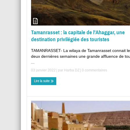
Tamanrasset : la capitale de l’Ahaggar, une
destination privilégiée des touristes
TAMANRASSET- La wilaya de Tamanrasset connait le
deux dernières semaines une grande affluence de tou
...
03 janvier 2022
| par
Harba DZ
|
0 commentaires
Lire la suite