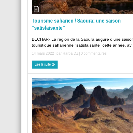
Tourisme saharien / Saoura: une saison
“satisfaisante”
BECHAR- La région de la Saoura augure d’une saiso
touristique saharienne "satisfaisante" cette année, av .
14 mars 2022
| par
Harba DZ
|
0 commentaires
Lire la suite