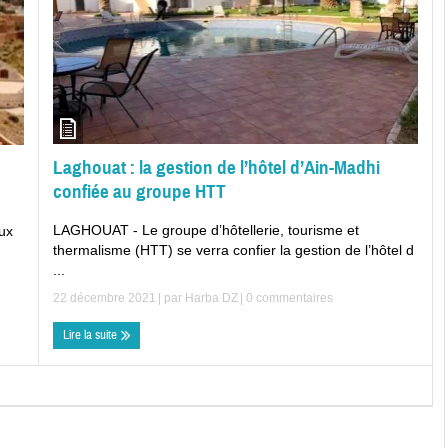
Laghouat : la gestion de l’hôtel d’Ain-Madhi
confiée au groupe HTT
LAGHOUAT - Le groupe d’hôtellerie, tourisme et
ux
thermalisme (HTT) se verra confier la gestion de l’hôtel d
...
22 décembre 2021
| par
Harba DZ
|
0 commentaires
Lire la suite