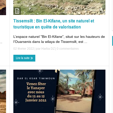
Tissemsilt : Bin El-Kifane, un site naturel et
touristique en quête de valorisation
L’espace naturel "Bin El-Kifane", situé sur les hauteurs de
l’Ouarsenis dans la wilaya de Tissemsilt, est ...
..
02 février 2022
| par
Harba DZ
|
0 commentaires
Lire la suite