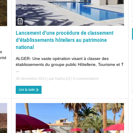
Lancement d’une procédure de classement
d’établissements hôteliers au patrimoine
national
s
rist
ALGER- Une vaste opération visant à classer des
établissements du groupe public Hôtellerie, Tourisme et T
...
30 décembre 2021
| par
Harba DZ
|
0 commentaires
Lire la suite