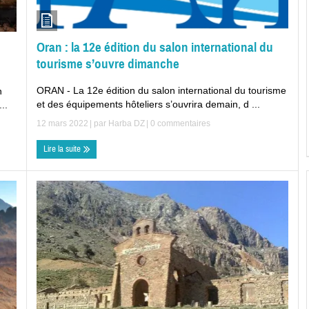
Oran : la 12e édition du salon international du
tourisme s’ouvre dimanche
ORAN - La 12e édition du salon international du tourisme
n
et des équipements hôteliers s’ouvrira demain, d ...
..
12 mars 2022
| par
Harba DZ
|
0 commentaires
Lire la suite