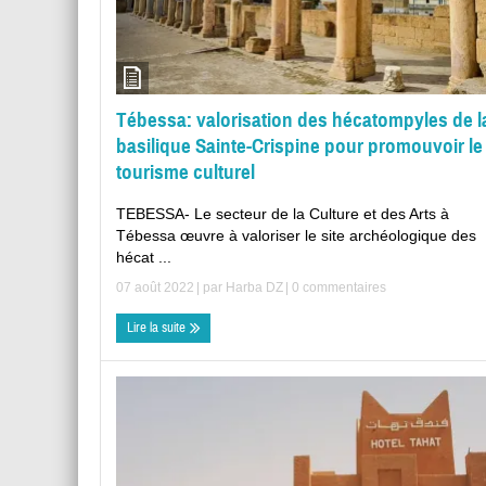
Tébessa: valorisation des hécatompyles de l
basilique Sainte-Crispine pour promouvoir le
tourisme culturel
TEBESSA- Le secteur de la Culture et des Arts à
Tébessa œuvre à valoriser le site archéologique des
hécat ...
07 août 2022
| par
Harba DZ
|
0 commentaires
Lire la suite