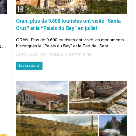
Oran: plus de 9.600 touristes ont visité “Santa
Cruz” et le “Palais du Bey” en juillet
ORAN- Plus de 9.600 touristes ont visité les monuments
historiques le "Palais du Bey" et le Fort de "Sant ...
 ...
14 août 2022
| par
Harba DZ
|
0 commentaires
Lire la suite