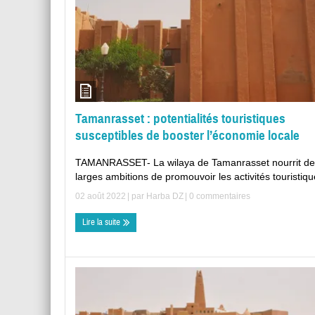
Tamanrasset : potentialités touristiques
susceptibles de booster l’économie locale
TAMANRASSET- La wilaya de Tamanrasset nourrit de
larges ambitions de promouvoir les activités touristique
02 août 2022
| par
Harba DZ
|
0 commentaires
Lire la suite