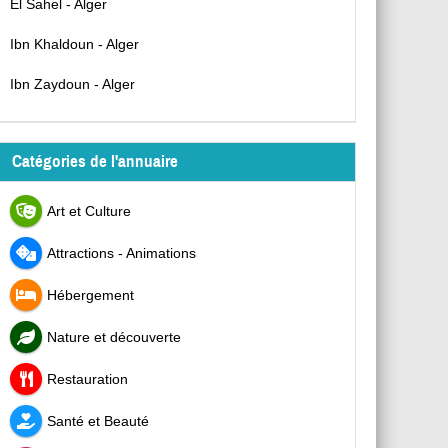
El Sahel - Alger
Ibn Khaldoun - Alger
Ibn Zaydoun - Alger
Catégories de l'annuaire
Art et Culture
Attractions - Animations
Hébergement
Nature et découverte
Restauration
Santé et Beauté