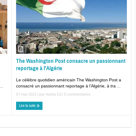
The Washington Post consacre un passionnant
reportage à l’Algérie
Le célèbre quotidien américain The Washington Post a
consacré un passionnant reportage à l’Algérie, à tra ...
..
07 mai 2022
| par
Harba DZ
|
0 commentaires
Lire la suite