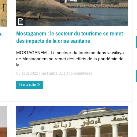
Mostaganem : le secteur du tourisme se remet
a
des impacts de la crise sanitaire
MOSTAGANEM - Le secteur du tourisme dans la wilaya
de Mostaganem se remet des effets de la pandémie de
la ...
03 août 2022
| par
Harba DZ
|
0 commentaires
Lire la suite