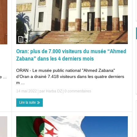
Oran: plus de 7.000 visiteurs du musée “Ahmed
Zabana” dans les 4 derniers mois
ORAN - Le musée public national "Ahmed Zabana"
d’Oran a drainé 7.418 visiteurs dans les quatre derniers
 ...
m ...
14 mai 2022
| par
Harba DZ
|
0 commentaires
Lire la suite