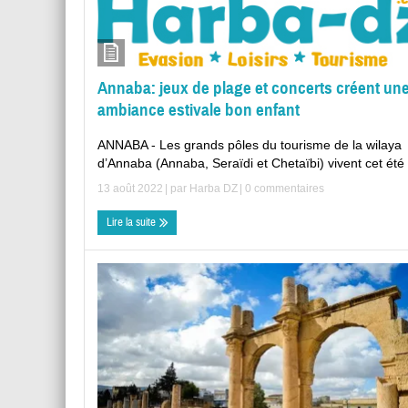
Annaba: jeux de plage et concerts créent un
ambiance estivale bon enfant
ANNABA - Les grands pôles du tourisme de la wilaya
d’Annaba (Annaba, Seraïdi et Chetaïbi) vivent cet été .
13 août 2022
| par
Harba DZ
|
0 commentaires
Lire la suite