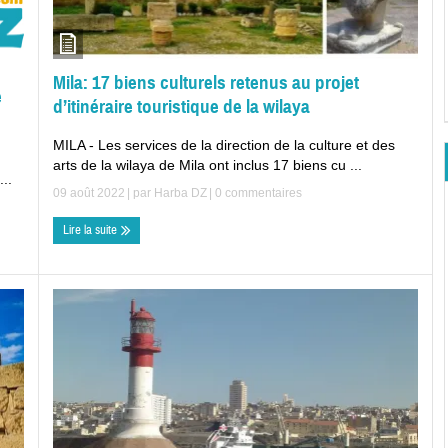
Mila: 17 biens culturels retenus au projet
e
d’itinéraire touristique de la wilaya
MILA - Les services de la direction de la culture et des
arts de la wilaya de Mila ont inclus 17 biens cu ...
..
09 août 2022
| par
Harba DZ
|
0 commentaires
Lire la suite