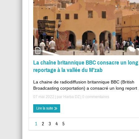
La chaîne britannique BBC consacre un long
reportage à la vallée du M’zab
La chaine de radiodiffusion britannique BBC (British
Broadcasting corportation) a consacré un long report .
07 mai 2022
| par
Harba DZ
|
0 commentaires
Lire la suite
1
2
3
4
5