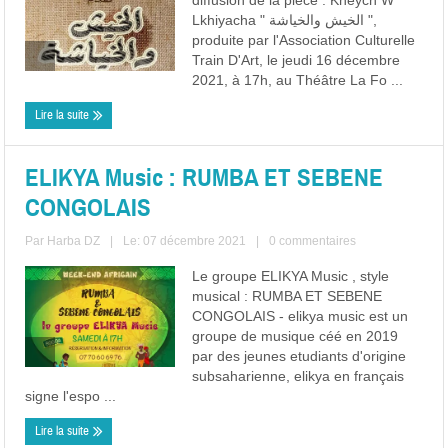
diffusion de la pièce : Kheych W
Lkhiyacha " الخيش والخياشة ",
produite par l'Association Culturelle
Train D'Art, le jeudi 16 décembre
2021, à 17h, au Théâtre La Fo ...
Lire la suite
ELIKYA Music : RUMBA ET SEBENE
CONGOLAIS
Par
Harba DZ
|
Le: 07 décembre 2021
|
0 commentaires
Le groupe ELIKYA Music , style
musical : RUMBA ET SEBENE
CONGOLAIS - elikya music est un
groupe de musique céé en 2019
par des jeunes etudiants d'origine
subsaharienne, elikya en français
signe l'espo ...
Lire la suite