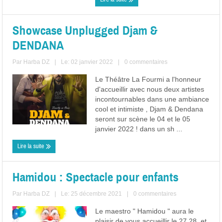
Showcase Unplugged Djam &
DENDANA
Par
Harba DZ
|
Le: 02 janvier 2022
|
0 commentaires
Le Théâtre La Fourmi a l'honneur
d'accueillir avec nous deux artistes
incontournables dans une ambiance
cool et intimiste , Djam & Dendana
seront sur scène le 04 et le 05
janvier 2022 ! dans un sh ...
Lire la suite
Hamidou : Spectacle pour enfants
Par
Harba DZ
|
Le: 25 décembre 2021
|
0 commentaires
Le maestro " Hamidou " aura le
plaisir de vous accueillir le 27,28, et