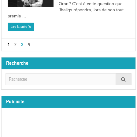
Oran? C'est à cette question que
Jbaliqs répondra, lors de son tout
premie ...
Lire la suite
1
2
3
4
Recherche
Publicité