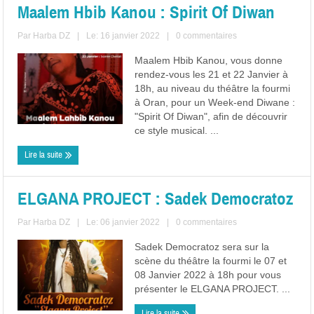
Maalem Hbib Kanou : Spirit Of Diwan
Par
Harba DZ
|
Le: 16 janvier 2022
|
0 commentaires
Maalem Hbib Kanou, vous donne
rendez-vous les 21 et 22 Janvier à
18h, au niveau du théâtre la fourmi
à Oran, pour un Week-end Diwane :
"Spirit Of Diwan", afin de découvrir
ce style musical. ...
Lire la suite
ELGANA PROJECT : Sadek Democratoz
Par
Harba DZ
|
Le: 06 janvier 2022
|
0 commentaires
Sadek Democratoz sera sur la
scène du théâtre la fourmi le 07 et
08 Janvier 2022 à 18h pour vous
présenter le ELGANA PROJECT. ...
Lire la suite