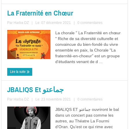
La Fraternité en Chœur
Par
Harba DZ
|
Le: 07 décembre 2021
|
0 commentaires
La chorale " La Fraternité en chœur
" Riche de sa diversité culturelle et
convaincue du bien-fondé du vivre
ensemble en paix, la Chorale "La
fraternité-en-choeur" est un groupe
d'étudiants venant de d ...
Lire la suite
JBALIQS Et جماعتو
Par
Harba DZ
|
Le: 23 novembre 2021
|
0 commentaires
JBALIQS ET جماعتو ouvriront le bal
dans un concert pas comme les
autres, au Théatre La Fourmi
d'Oran. Qu’est ce qui rime avec