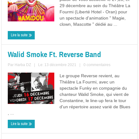
29 décembre au sein du Théâtre La
Fourmi (Liberté Hotel - Oran) pour
un spectacle d'animation " Magie,
clown, Mascotte " dédié au ...
Lire la suite
Walid Smoke Ft. Reverse Band
Par
Harba DZ
|
Le: 13 décembre 2021
|
0 commentaires
Le groupe Reverse revient, au
Théâtre La Fourmi, avec un
spectacle Funky en compagnie du
chanteur Walid Smoke, qui vient de
Constantine, le line-up fera le tour
d'un répertoire assez varié de Blues
, ...
Lire la suite