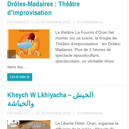
Drôles-Madaires : Théâtre
d’improvisation
Par
Harba DZ
|
Le: 08 décembre 2021
|
0 commentaires
Le théâtre La Fourmi d'Oran fait
monter sur sa scène, la troupe de
Théâtre d'improvisation : les Drôles-
Madaires. Plus de 2 heures de
spectacle époustouflant,
spectaculaire, un véritable show
dans leq ...
Lire la suite
Kheych W Lkhiyacha – الخيش
والخياشة
Par
Harba DZ
|
Le: 08 décembre 2021
|
0 commentaires
Le Liberté Hôtel, Oran, organise la