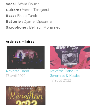
Vocal :
Walid Bouzid
Guitare :
Yacine Tandjaoui
Bass :
Bradai Tarek
Batterie :
Djamel Djouamai
Saxophone :
Belhadri Mohamed
Articles similaires
Reverse Band
Reverse Band Ft.
17 avril 2022
Jeremias & Karabo
17 août 2022