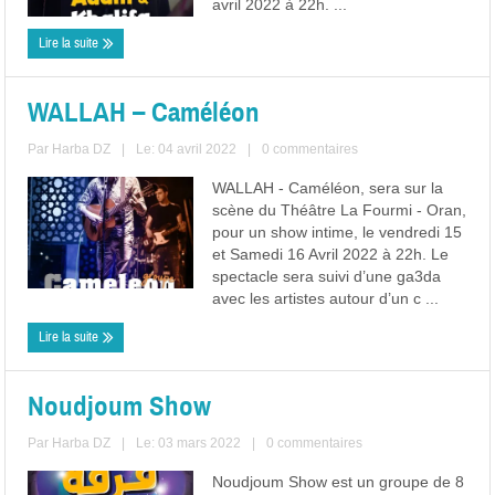
avril 2022 à 22h. ...
Lire la suite
WALLAH – Caméléon
Par
Harba DZ
|
Le: 04 avril 2022
|
0 commentaires
WALLAH - Caméléon, sera sur la
scène du Théâtre La Fourmi - Oran,
pour un show intime, le vendredi 15
et Samedi 16 Avril 2022 à 22h. Le
spectacle sera suivi d’une ga3da
avec les artistes autour d’un c ...
Lire la suite
Noudjoum Show
Par
Harba DZ
|
Le: 03 mars 2022
|
0 commentaires
Noudjoum Show est un groupe de 8