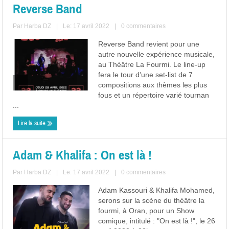
Reverse Band
Par
Harba DZ
|
Le: 17 avril 2022
|
0 commentaires
Reverse Band revient pour une
autre nouvelle expérience musicale,
au Théâtre La Fourmi. Le line-up
fera le tour d'une set-list de 7
compositions aux thèmes les plus
fous et un répertoire varié tournan
...
Lire la suite
Adam & Khalifa : On est là !
Par
Harba DZ
|
Le: 17 avril 2022
|
0 commentaires
Adam Kassouri & Khalifa Mohamed,
serons sur la scène du théâtre la
fourmi, à Oran, pour un Show
comique, intitulé : "On est là !", le 26