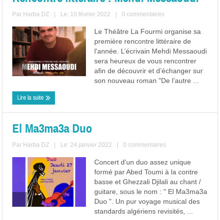
Par
Harba DZ
|
Le: 10 février 2022
|
0 commentaires
Le Théâtre La Fourmi organise sa
première rencontre littéraire de
l'année. L’écrivain Mehdi Messaoudi
sera heureux de vous rencontrer
afin de découvrir et d’échanger sur
son nouveau roman "De l’autre ...
Lire la suite
El Ma3ma3a Duo
Par
Harba DZ
|
Le: 24 janvier 2022
|
0 commentaires
Concert d'un duo assez unique
formé par Abed Toumi à la contre
basse et Ghezzali Djilali au chant /
guitare, sous le nom : " El Ma3ma3a
Duo ". Un pur voyage musical des
standards algériens revisités, ...