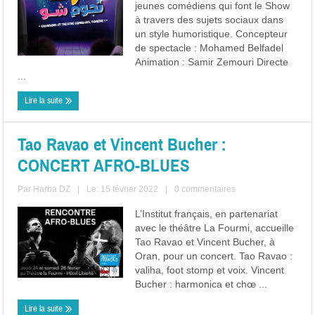
jeunes comédiens qui font le Show
à travers des sujets sociaux dans
un style humoristique. Concepteur
de spectacle : Mohamed Belfadel
Animation : Samir Zemouri Directe
...
Lire la suite
Tao Ravao et Vincent Bucher :
CONCERT AFRO-BLUES
Par
Harba DZ
|
Le: 15 février 2022
|
0 commentaires
L’Institut français, en partenariat
avec le théâtre La Fourmi, accueille
Tao Ravao et Vincent Bucher, à
Oran, pour un concert. Tao Ravao :
valiha, foot stomp et voix. Vincent
Bucher : harmonica et chœ ...
Lire la suite