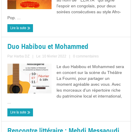
au nom de " ELIKYA " qui signe
l'espoir en congolais, pour deux
soirées consécutives au style Afro-
Pop. ...
Lire la suite
Duo Habibou et Mohammed
Par
Harba DZ
|
Le: 10 février 2022
|
0 commentaires
Le duo Habibou et Mohammed sera
en concert sur la scène du Théâtre
La Fourmi, pour partager un
moment agréable avec vous. Avec
les morceaux d'un répertoire riche
du patrimoine local et international,
...
Lire la suite
Rencontre littéraire : Mehdi Messaoudi