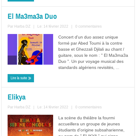
El Ma3ma3a Duo
Par
Harba DZ
|
Le: 14 février 2022
|
0 commentaires
Concert d'un duo assez unique
formé par Abed Toumi à la contre
basse et Ghezzali Djilali au chant /
guitare, sous le nom : " El Ma3ma3a
Duo ". Un pur voyage musical des
standards algériens revisités, ...
Lire la suite
Elikya
Par
Harba DZ
|
Le: 14 février 2022
|
0 commentaires
La scène du théâtre la fourmi
accueillera un groupe de jeunes
étudiants d'origine subsaharienne,