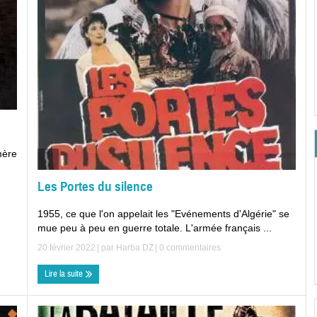
mère
Les Portes du silence
1955, ce que l'on appelait les "Evénements d'Algérie" se
mue peu à peu en guerre totale. L'armée français ...
20 février 2022
| par
Harba DZ
|
0 commentaires
Lire la suite