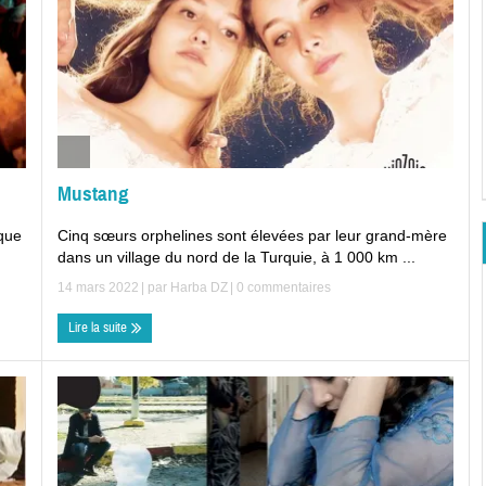
Mustang
Cinq sœurs orphelines sont élevées par leur grand-mère
lque
dans un village du nord de la Turquie, à 1 000 km ...
14 mars 2022
| par
Harba DZ
|
0 commentaires
Lire la suite