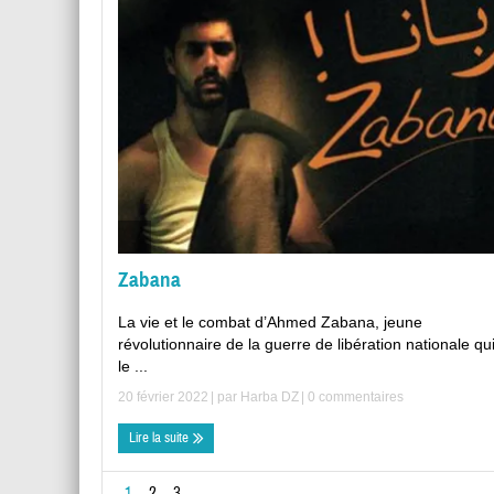
Zabana
La vie et le combat d’Ahmed Zabana, jeune
révolutionnaire de la guerre de libération nationale qui
le ...
20 février 2022
| par
Harba DZ
|
0 commentaires
Lire la suite
1
2
3