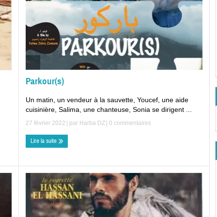
Parkour(s)
Un matin, un vendeur à la sauvette, Youcef, une aide
cuisinière, Salima, une chanteuse, Sonia se dirigent ...
27 février 2022
| par
Harba DZ
|
0 commentaires
Lire la suite