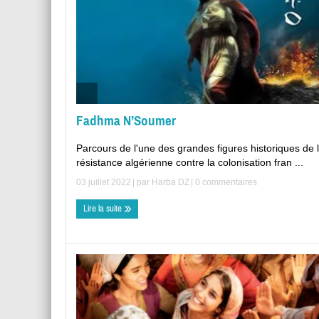
Fadhma N’Soumer
Parcours de l'une des grandes figures historiques de 
résistance algérienne contre la colonisation fran ...
03 juillet 2022
| par
Harba DZ
|
0 commentaires
Lire la suite