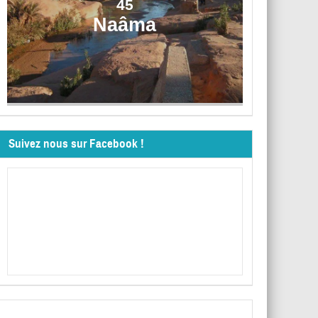
45
Naâma
Suivez nous sur Facebook !