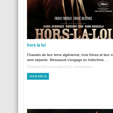
hors la loi
Chassés de leur terre algérienne, trois frères et leur 
sont séparés. Messaoud s’engage en Indochine. ...
20 février 2022
| par
Harba DZ
|
0 commentaires
Lire la suite