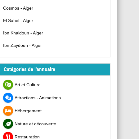
Cosmos - Alger
El Sahel - Alger
Ibn Khaldoun - Alger
Ibn Zaydoun - Alger
Catégories de l'annuaire
Art et Culture
Attractions - Animations
Hébergement
Nature et découverte
Restauration