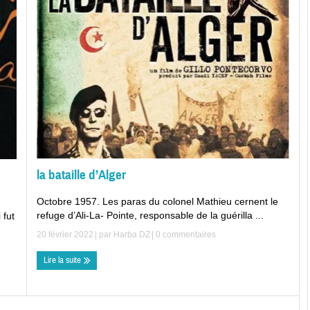
la bataille d’Alger
Octobre 1957. Les paras du colonel Mathieu cernent le
refuge d’Ali-La- Pointe, responsable de la guérilla ...
 fut
20 février 2022
| par
Harba DZ
|
0 commentaires
Lire la suite