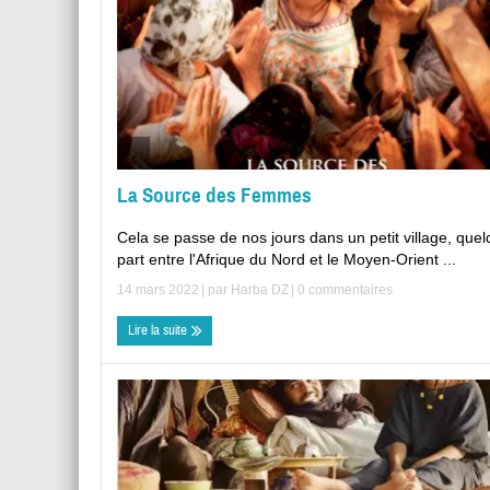
La Source des Femmes
Cela se passe de nos jours dans un petit village, que
part entre l'Afrique du Nord et le Moyen-Orient ...
14 mars 2022
| par
Harba DZ
|
0 commentaires
Lire la suite