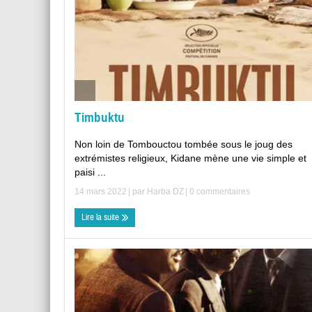
Timbuktu
Non loin de Tombouctou tombée sous le joug des
extrémistes religieux, Kidane mène une vie simple et
paisi ...
14 mars 2022
| par
Harba DZ
|
0 commentaires
Lire la suite