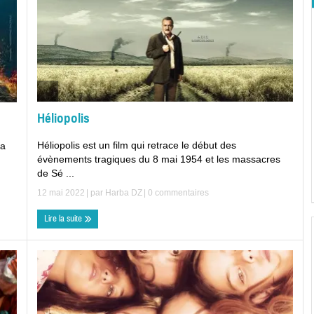
Héliopolis
Héliopolis est un film qui retrace le début des
la
évènements tragiques du 8 mai 1954 et les massacres
de Sé ...
12 mai 2022
| par
Harba DZ
|
0 commentaires
Lire la suite