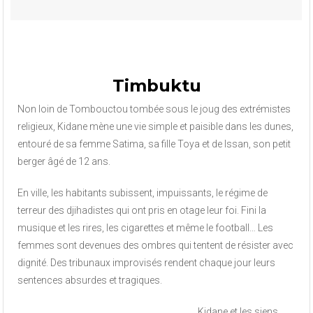
Timbuktu
Non loin de Tombouctou tombée sous le joug des extrémistes
religieux, Kidane mène une vie simple et paisible dans les dunes,
entouré de sa femme Satima, sa fille Toya et de Issan, son petit
berger âgé de 12 ans.
En ville, les habitants subissent, impuissants, le régime de
terreur des djihadistes qui ont pris en otage leur foi. Fini la
musique et les rires, les cigarettes et même le football… Les
femmes sont devenues des ombres qui tentent de résister avec
dignité. Des tribunaux improvisés rendent chaque jour leurs
sentences absurdes et tragiques.
Kidane et les siens