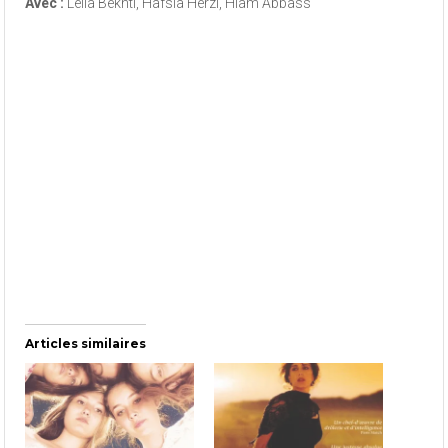
Avec :
Leïla Bekhti, Hafsia Herzi, Hiam Abbass
Articles similaires