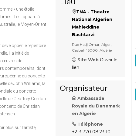
Lieu
 comme « une étoile
TNA - Theatre
imes. Il est apparu à
National Algerien
Australie, le Moyen-Orient
Mahieddine
Bachtarzi
Rue Hadj Omar, Alger,
développer le répertoire
Casbah 16000, Algérie
le, il a initié de
Site Web
Ouvrir le
 œuvres de
lien
rs contemporains, dont
 européenne du concerto
elle de John Williams, la
Organisateur
ndiale du concerto
Ambassade
celle de Geoffrey Gordon
Royale du Danemark
 concerto de Christian
en Algérie
istensen.
Téléphone
r plus sur l’artiste,
+213 770 08 23 10