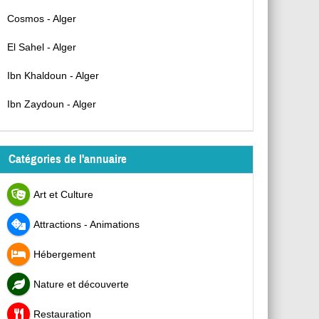
Cosmos - Alger
El Sahel - Alger
Ibn Khaldoun - Alger
Ibn Zaydoun - Alger
Catégories de l'annuaire
Art et Culture
Attractions - Animations
Hébergement
Nature et découverte
Restauration