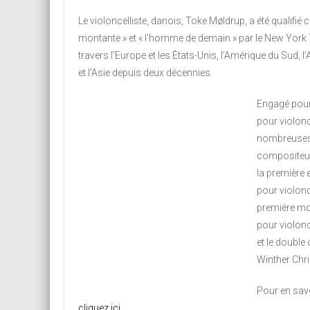
Le violoncelliste, danois, Toke Møldrup, a été qualifié
montante » et « l’homme de demain » par le New York T
travers l’Europe et les États-Unis, l’Amérique du Sud, l’
et l’Asie depuis deux décennies.
Engagé pour 
pour violoncel
nombreuses
compositeu
la première
pour violonc
première mo
pour violon
et le double
Winther Chr
Pour en savoi
cliquez ici
.