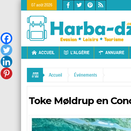
07 août 2026
ACCUEIL
L’ALGÉRIE
ANNUAIRE
Accueil
Événements
Toke Møldrup en Con