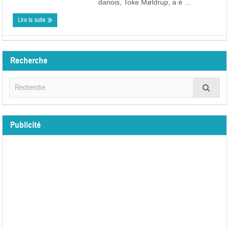
danois, Toke Møldrup, a é ...
Lire la suite
Recherche
Publicité