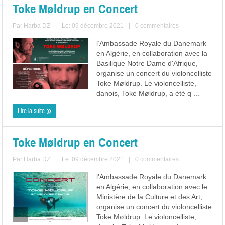
Toke Møldrup en Concert
Par
Harba DZ
|
Le: 09 décembre 2021
|
0 commentaires
l’Ambassade Royale du Danemark
en Algérie, en collaboration avec la
Basilique Notre Dame d'Afrique,
organise un concert du violoncelliste
Toke Møldrup. Le violoncelliste,
danois, Toke Møldrup, a été q ...
Lire la suite
Toke Møldrup en Concert
Par
Harba DZ
|
Le: 09 décembre 2021
|
0 commentaires
l’Ambassade Royale du Danemark
en Algérie, en collaboration avec le
Ministère de la Culture et des Art,
organise un concert du violoncelliste
Toke Møldrup. Le violoncelliste,