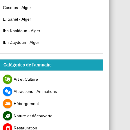
Cosmos - Alger
El Sahel - Alger
Ibn Khaldoun - Alger
Ibn Zaydoun - Alger
Catégories de l'annuaire
Art et Culture
Attractions - Animations
Hébergement
Nature et découverte
Restauration