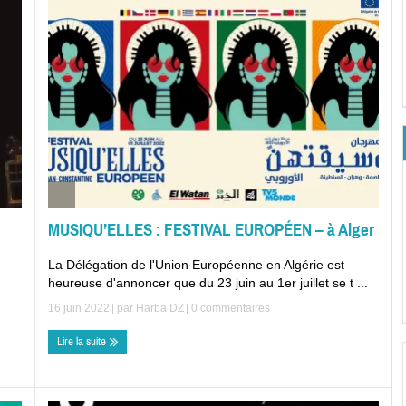
MUSIQU’ELLES : FESTIVAL EUROPÉEN – à Alger
La Délégation de l'Union Européenne en Algérie est
heureuse d'annoncer que du 23 juin au 1er juillet se t ...
16 juin 2022
| par
Harba DZ
|
0 commentaires
Lire la suite