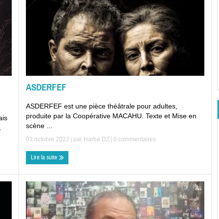
ASDERFEF
ASDERFEF est une pièce théâtrale pour adultes,
produite par la Coopérative MACAHU. Texte et Mise en
ais
scène ...
.
03 octobre 2022
| par
Harba DZ
|
0 commentaires
Lire la suite