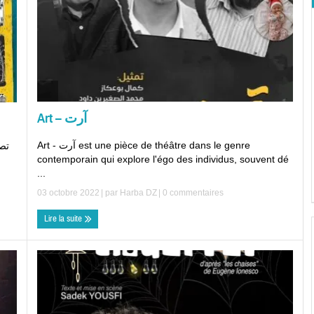
Art – آرت
Art - آرت est une pièce de théâtre dans le genre
تص:
contemporain qui explore l'égo des individus, souvent dé
...
03 octobre 2022
| par
Harba DZ
|
0 commentaires
Lire la suite