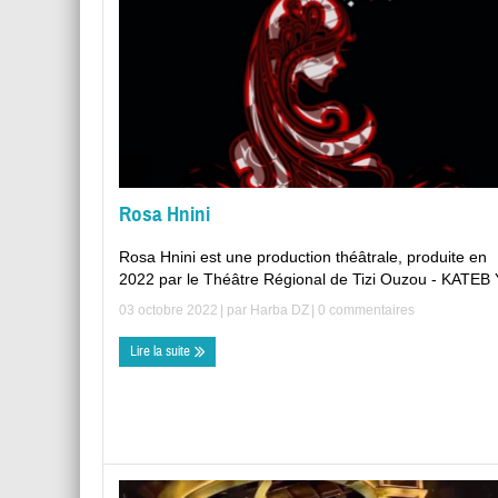
Rosa Hnini
Rosa Hnini est une production théâtrale, produite en
2022 par le Théâtre Régional de Tizi Ouzou - KATEB Y
03 octobre 2022
| par
Harba DZ
|
0 commentaires
Lire la suite