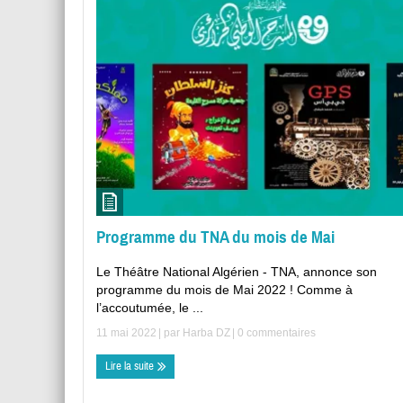
Programme du TNA du mois de Mai
Le Théâtre National Algérien - TNA, annonce son
programme du mois de Mai 2022 ! Comme à
l’accoutumée, le ...
11 mai 2022
| par
Harba DZ
|
0 commentaires
Lire la suite