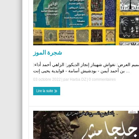
شجرة الموز
ميم العرض: نغواش شهيناز إنجاز الديكور: الزاهي أحمد أداء
بن أحمد أيمن - بودشيش أسامة - قوايدية يحيى إنت ...
03 octobre 2022
| par
Harba DZ
|
0 commentaires
Lire la suite