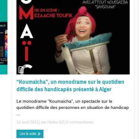
“Koumaïcha”, un monodrame sur le quotidien
difficile des handicapés présenté à Alger
Le monodrame "Koumaicha", un spectacle sur le
quotidien difficile des personnes en situation de handicap
...
13 avril 2022
| par
Harba DZ
|
0 commentaires
Lire la suite