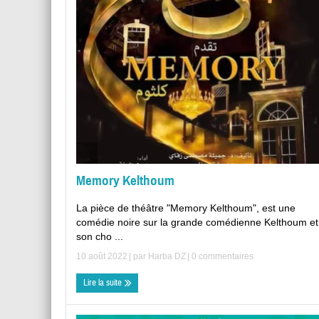
Memory Kelthoum
La pièce de théâtre "Memory Kelthoum", est une
comédie noire sur la grande comédienne Kelthoum et
son cho ...
10 août 2022
| par
Harba DZ
|
0 commentaires
Lire la suite