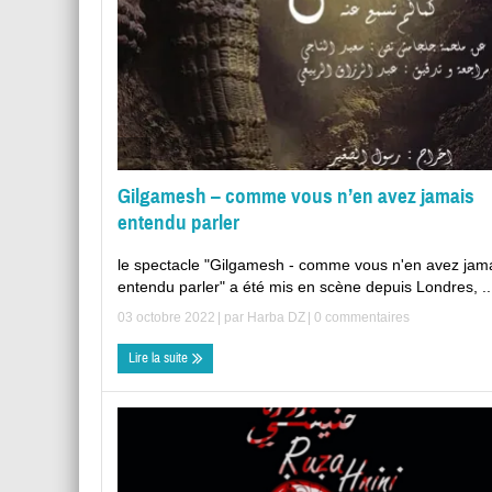
Gilgamesh – comme vous n’en avez jamais
entendu parler
le spectacle "Gilgamesh - comme vous n'en avez jam
entendu parler" a été mis en scène depuis Londres, ..
03 octobre 2022
| par
Harba DZ
|
0 commentaires
Lire la suite