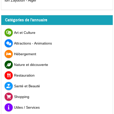
Ibn Zaydoun - Alger
Catégories de l'annuaire
Art et Culture
Attractions - Animations
Hébergement
Nature et découverte
Restauration
Santé et Beauté
Shopping
Utiles / Services