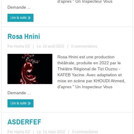
d'apres " Un Inspecteur Vous
Demande ...
Lire la suite
Rosa Hnini
Par
Harba DZ
|
Le: 10 août 2022
|
0 commentaires
Rosa Hnini est une production
théâtrale, produite en 2022 par le
Théâtre Régional de Tizi Ouzou -
KATEB Yacine. Avec adaptation et
mise en scène par KHOUDI Ahmed,
d'apres " Un Inspecteur Vous
Demande ...
Lire la suite
ASDERFEF
Par
Harba DZ
|
Le: 10 mars 2022
|
0 commentaires