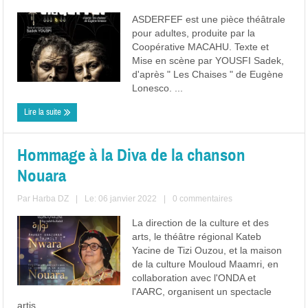
ASDERFEF est une pièce théâtrale
pour adultes, produite par la
Coopérative MACAHU. Texte et
Mise en scène par YOUSFI Sadek,
d'après " Les Chaises " de Eugène
Lonesco. ...
Lire la suite
Hommage à la Diva de la chanson
Nouara
Par
Harba DZ
|
Le: 06 janvier 2022
|
0 commentaires
La direction de la culture et des
arts, le théâtre régional Kateb
Yacine de Tizi Ouzou, et la maison
de la culture Mouloud Maamri, en
collaboration avec l'ONDA et
l'AARC, organisent un spectacle
artis ...