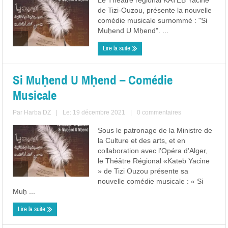
Le Théâtre régional KATEB Yacine
de Tizi-Ouzou, présente la nouvelle
comédie musicale surnommé : "Si
Muḥend U Mḥend". ...
Lire la suite
Si Muḥend U Mḥend – Comédie
Musicale
Par
Harba DZ
|
Le: 19 décembre 2021
|
0 commentaires
Sous le patronage de la Ministre de
la Culture et des arts, et en
collaboration avec l’Opéra d’Alger,
le Théâtre Régional «Kateb Yacine
» de Tizi Ouzou présente sa
nouvelle comédie musicale : « Si
Muḥ ...
Lire la suite