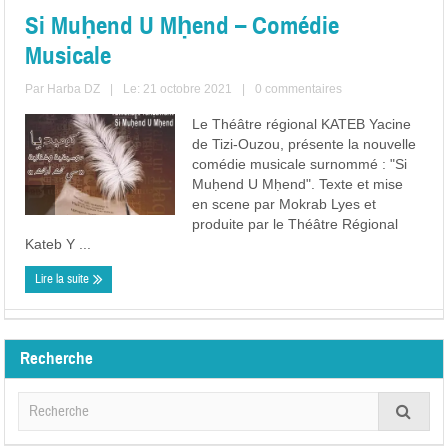
Si Muḥend U Mḥend – Comédie
Musicale
Par
Harba DZ
|
Le: 21 octobre 2021
|
0 commentaires
Le Théâtre régional KATEB Yacine
de Tizi-Ouzou, présente la nouvelle
comédie musicale surnommé : "Si
Muḥend U Mḥend". Texte et mise
en scene par Mokrab Lyes et
produite par le Théâtre Régional
Kateb Y ...
Lire la suite
Recherche