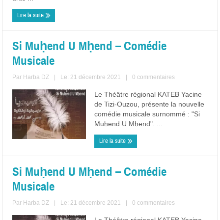
Lire la suite
Si Muḥend U Mḥend – Comédie
Musicale
Par
Harba DZ
|
Le: 21 décembre 2021
|
0 commentaires
Le Théâtre régional KATEB Yacine
de Tizi-Ouzou, présente la nouvelle
comédie musicale surnommé : "Si
Muḥend U Mḥend". ...
Lire la suite
Si Muḥend U Mḥend – Comédie
Musicale
Par
Harba DZ
|
Le: 21 décembre 2021
|
0 commentaires