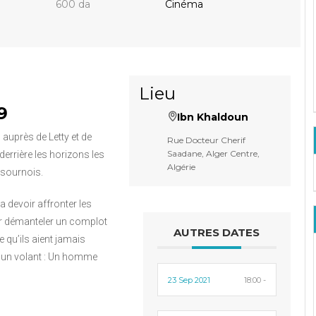
600 da
Cinéma
Lieu
9
Ibn Khaldoun
 auprès de Letty et de
Rue Docteur Cherif
Saadane, Alger Centre,
e derrière les horizons les
Algérie
 sournois.
va devoir affronter les
r démanteler un complot
AUTRES DATES
 qu’ils aient jamais
e un volant : Un homme
23 Sep 2021
18:00 -