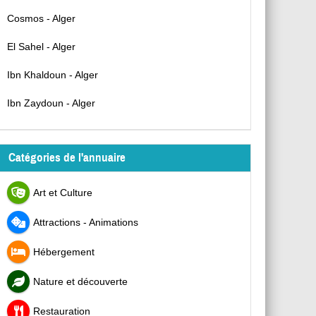
Cosmos - Alger
El Sahel - Alger
Ibn Khaldoun - Alger
Ibn Zaydoun - Alger
Catégories de l'annuaire
Art et Culture
Attractions - Animations
Hébergement
Nature et découverte
Restauration