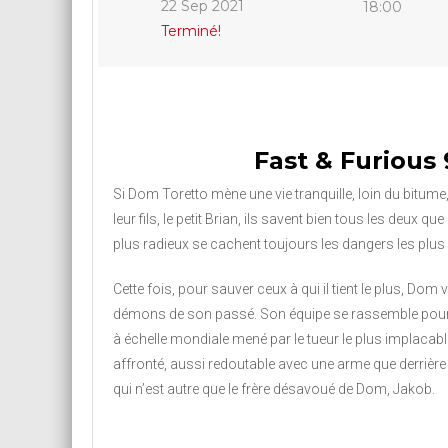
22 Sep 2021
18:00
Terminé!
Fast & Furious 
Si Dom Toretto mène une vie tranquille, loin du bitume,
leur fils, le petit Brian, ils savent bien tous les deux qu
plus radieux se cachent toujours les dangers les plus
Cette fois, pour sauver ceux à qui il tient le plus, Dom 
démons de son passé. Son équipe se rassemble pou
à échelle mondiale mené par le tueur le plus implacable
affronté, aussi redoutable avec une arme que derrièr
qui n’est autre que le frère désavoué de Dom, Jakob.