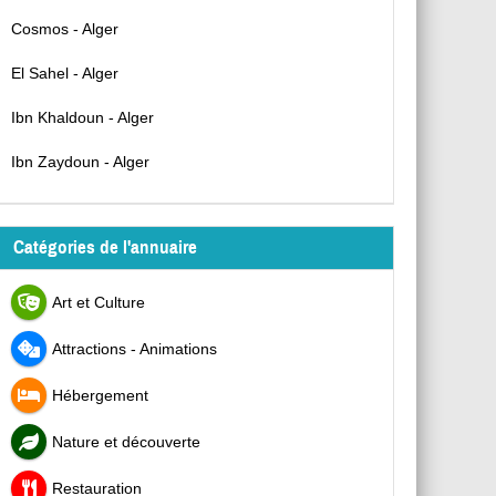
Cosmos - Alger
El Sahel - Alger
Ibn Khaldoun - Alger
Ibn Zaydoun - Alger
Catégories de l'annuaire
Art et Culture
Attractions - Animations
Hébergement
Nature et découverte
Restauration