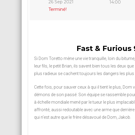
26 Sep 2021
14:00
Terminé!
Fast & Furious 
Si Dom Toretto mène une vie tranquille, loin du bitume,
leur fils, le petit Brian, ils savent bien tous les deux qu
plus radieux se cachent toujours les dangers les plus
Cette fois, pour sauver ceux à qui il tient le plus, Dom 
démons de son passé. Son équipe se rassemble pou
à échelle mondiale mené par le tueur le plus implacable
affronté, aussi redoutable avec une arme que derrièr
qui n’est autre que le frère désavoué de Dom, Jakob.