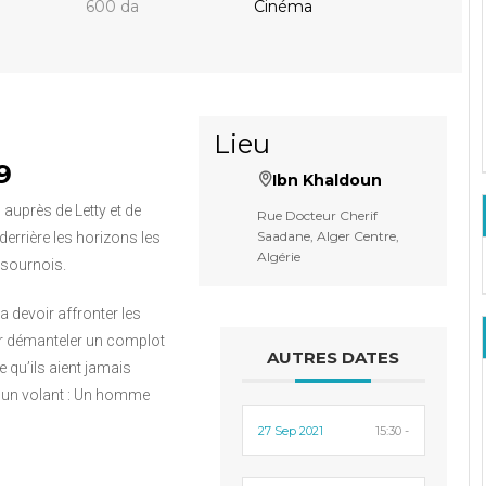
600 da
Cinéma
Lieu
9
Ibn Khaldoun
 auprès de Letty et de
Rue Docteur Cherif
Saadane, Alger Centre,
e derrière les horizons les
Algérie
 sournois.
va devoir affronter les
r démanteler un complot
AUTRES DATES
 qu’ils aient jamais
e un volant : Un homme
27 Sep 2021
15:30 -